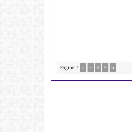
Pagine:
1
2
3
4
5
6