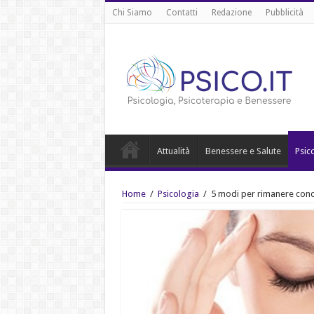
Chi Siamo
Contatti
Redazione
Pubblicità
Attualità
Benessere e Salute
Psic
Home
/
Psicologia
/
5 modi per rimanere concen