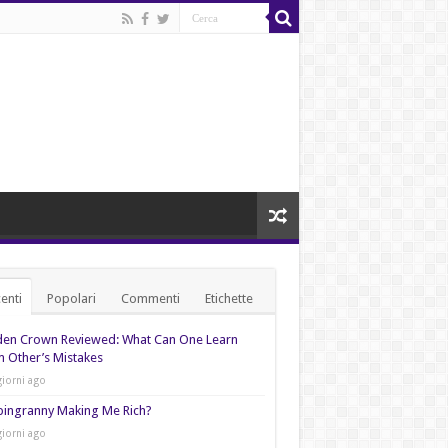
enti
Popolari
Commenti
Etichette
den Crown Reviewed: What Can One Learn
 Other’s Mistakes
giorni ago
pingranny Making Me Rich?
giorni ago