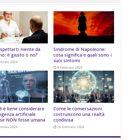
spettarti niente da
Sindrome di Napoleone:
no: è giusto o no?
cosa significa e quali sono i
suoi sintomi
bbraio 2026
8 Febbraio 2026
é è bene considerare
Come le conversazioni
lligenza artificiale
costruiscono una realtà
se NON fosse umana
condivisa
nnaio 2026
26 Gennaio 2026