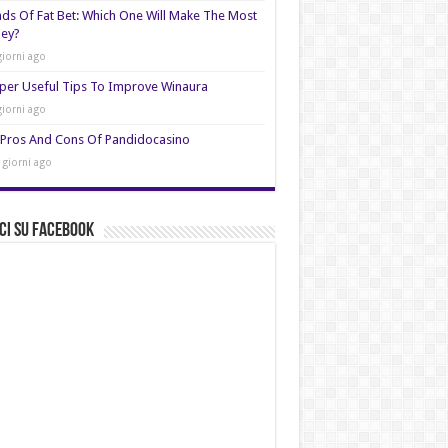
nds Of Fat Bet: Which One Will Make The Most
ey?
giorni ago
per Useful Tips To Improve Winaura
giorni ago
Pros And Cons Of Pandidocasino
 giorni ago
ci su Facebook