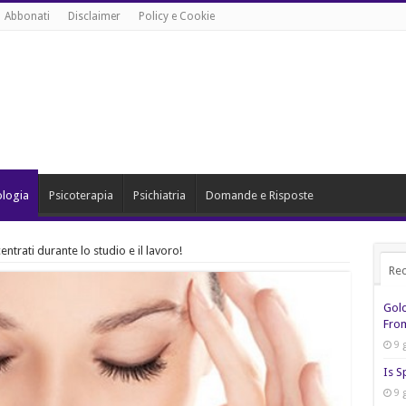
Abbonati
Disclaimer
Policy e Cookie
ologia
Psicoterapia
Psichiatria
Domande e Risposte
trati durante lo studio e il lavoro!
Rec
Gol
From
9 
Is S
9 