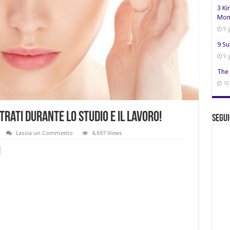
3 Ki
Mon
9 
9 Su
9 
The 
10
rati durante lo studio e il lavoro!
Segui
Lascia un Commento
4,697 Views