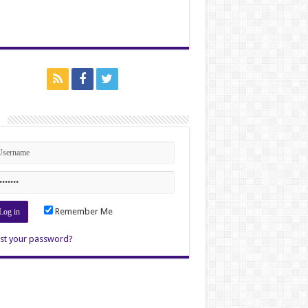
n
Remember Me
st your password?