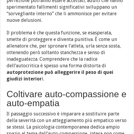
perfezione potranno essere accettati; adulti che hanno
sperimentato fallimenti significativi sviluppano un
“sorvegliante interno” che li ammonisce per evitare
nuove delusioni.
Il problema è che questa funzione, se esasperata,
smette di proteggere e diventa punitiva. È come un
allenatore che, per spronare l’atleta, urla senza sosta,
ottenendo però soltanto stanchezza e senso di
inadeguatezza. Comprendere che la radice
dell’autocritica è spesso una forma distorta di
autoprotezione può alleggerire il peso di quei
giudizi interior
i.
Coltivare auto-compassione e
auto-empatia
Il passaggio successivo è imparare a sostituire parte
della severità con un atteggiamento più empatico verso
se stessi. La psicologia contemporanea dedica ampio
spazio al tema dell’auto-compassione, intesa non come