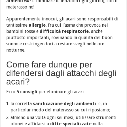
almeno 60°
e cambiare le lenzuola ogni giorno), con il
materasso no!
Apparentemente innocui, gli acari sono responsabili di
tantissime
allergie
, fra cui l’asma che provoca nei
bambini tosse e
difficoltà respiratorie
, anche
piuttosto importanti, rovinando la qualità del buon
sonno e costringendoci a restare svegli nelle ore
notturne.
Come fare dunque per
difendersi dagli attacchi degli
acari?
Ecco
5 consigli
per eliminare gli acari
la corretta
sanificazione degli ambienti
e, in
particolar modo del materasso su cui riposiamo;
almeno una volta ogni sei mesi, utilizzare strumenti
idonei e affidarsi a
ditte specializzate
nella