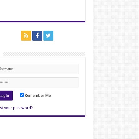
n
Remember Me
st your password?