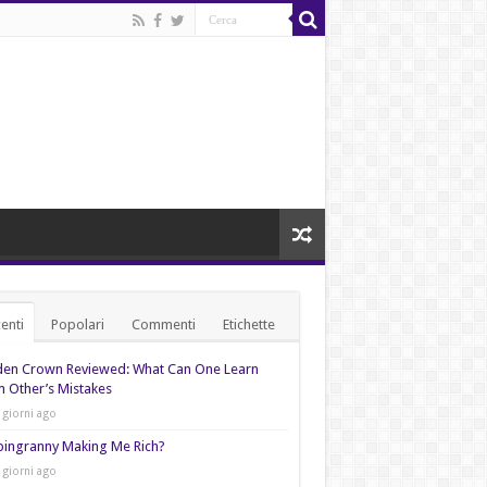
enti
Popolari
Commenti
Etichette
den Crown Reviewed: What Can One Learn
 Other’s Mistakes
 giorni ago
pingranny Making Me Rich?
 giorni ago