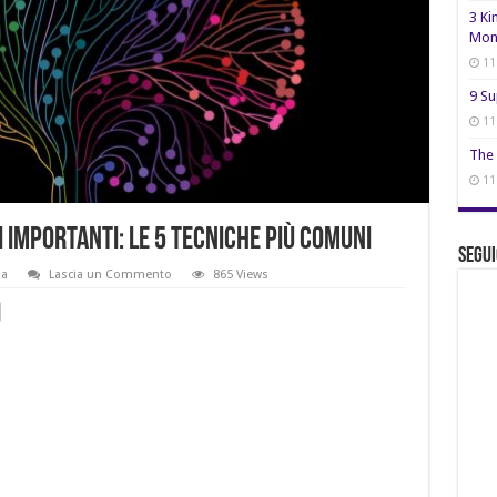
3 Ki
Mon
11
9 Su
11
The 
11
importanti: le 5 tecniche più comuni
Segui
ia
Lascia un Commento
865 Views