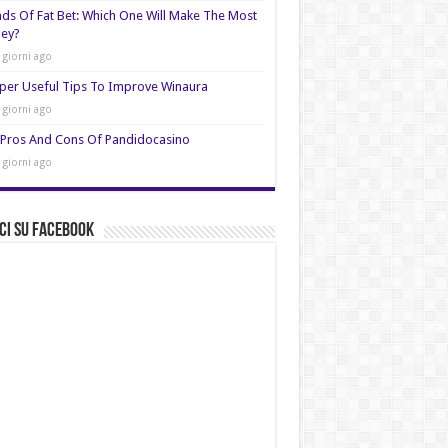
nds Of Fat Bet: Which One Will Make The Most
ey?
 giorni ago
per Useful Tips To Improve Winaura
 giorni ago
Pros And Cons Of Pandidocasino
 giorni ago
ci su Facebook