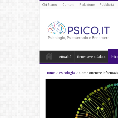
Chi Siamo
Contatti
Redazione
Pubblicità
Attualità
Benessere e Salute
Psic
Home
/
Psicologia
/
Come ottenere informazion