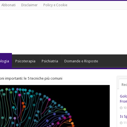
Abbonati
Disclaimer
Policy e Cookie
ologia
Psicoterapia
Psichiatria
Domande e Risposte
i importanti: le 5 tecniche più comuni
Rec
Gol
From
10
Is S
11