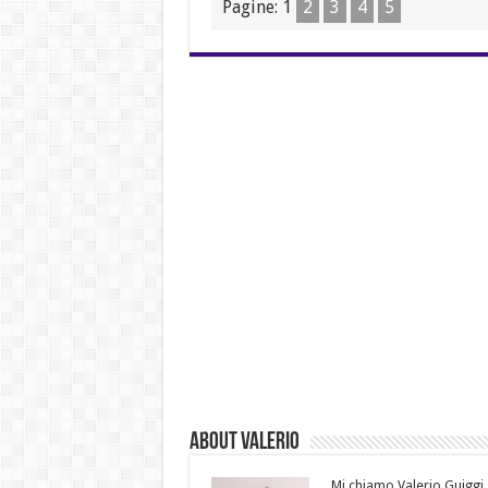
Pagine:
1
2
3
4
5
About Valerio
Mi chiamo Valerio Guiggi,