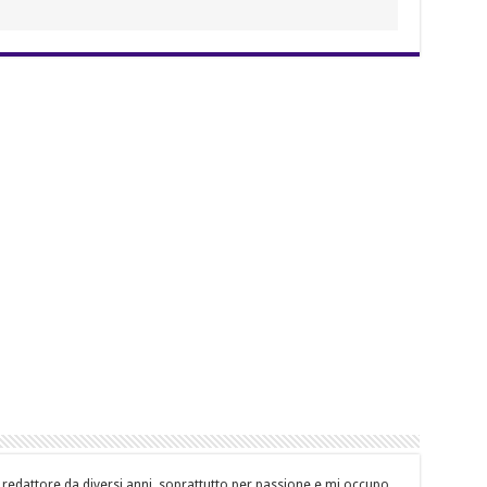
 redattore da diversi anni, soprattutto per passione e mi occupo