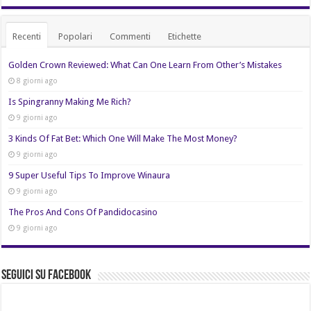
Recenti
Popolari
Commenti
Etichette
Golden Crown Reviewed: What Can One Learn From Other’s Mistakes
8 giorni ago
Is Spingranny Making Me Rich?
9 giorni ago
3 Kinds Of Fat Bet: Which One Will Make The Most Money?
9 giorni ago
9 Super Useful Tips To Improve Winaura
9 giorni ago
The Pros And Cons Of Pandidocasino
9 giorni ago
Seguici su Facebook