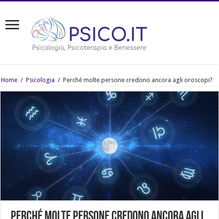
Home
/
Psicologia
/
Perché molte persone credono ancora agli oroscopi?
Perché molte persone credono ancora agli