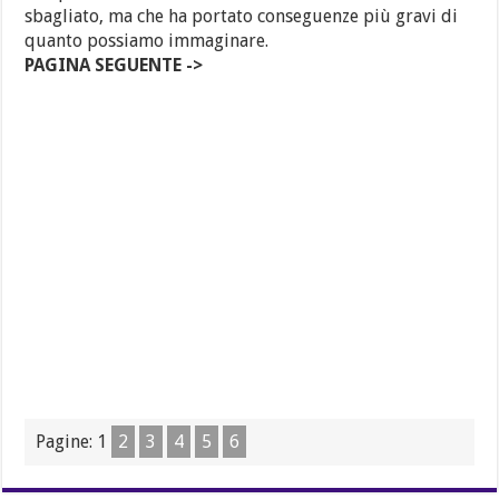
sbagliato, ma che ha portato conseguenze più gravi di
quanto possiamo immaginare.
PAGINA SEGUENTE ->
Pagine:
1
2
3
4
5
6