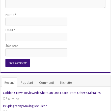
Nome
*
Email
*
Sito web
Recenti
Popolari
Commenti
Etichette
Golden Crown Reviewed: What Can One Learn From Other’s Mistakes
9 giorni ago
Is Spingranny Making Me Rich?