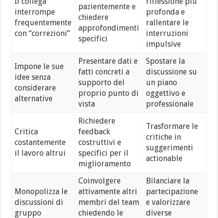
Il collega
riflessione più
pazientemente e
interrompe
profonda e
chiedere
frequentemente
rallentare le
approfondimenti
con “correzioni”
interruzioni
specifici
impulsive
Presentare dati e
Spostare la
Impone le sue
fatti concreti a
discussione su
idee senza
supporto del
un piano
considerare
proprio punto di
oggettivo e
alternative
vista
professionale
Richiedere
Trasformare le
Critica
feedback
critiche in
costantemente
costruttivi e
suggerimenti
il lavoro altrui
specifici per il
actionable
miglioramento
Coinvolgere
Bilanciare la
Monopolizza le
attivamente altri
partecipazione
discussioni di
membri del team
e valorizzare
gruppo
chiedendo le
diverse