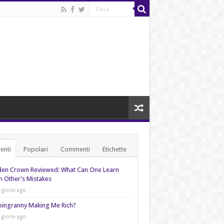
enti
Popolari
Commenti
Etichette
den Crown Reviewed: What Can One Learn
 Other’s Mistakes
 giorni ago
pingranny Making Me Rich?
 giorni ago