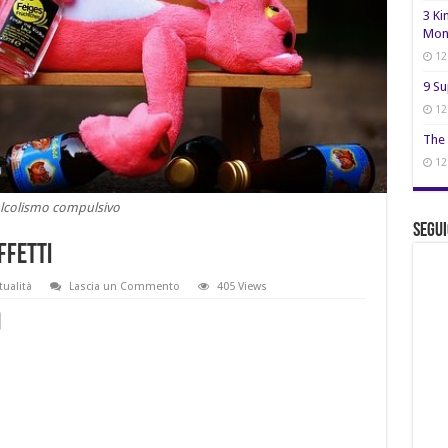
3 Ki
Mon
12
9 Su
12
The 
12
lcolismo compulsivo
Segui
ffetti
tualità
Lascia un Commento
405 Views