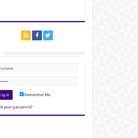
n
Remember Me
st your password?