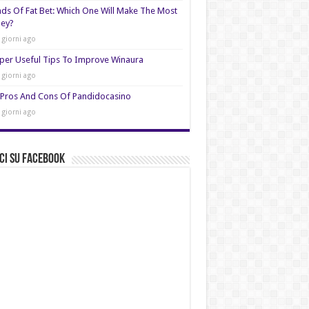
nds Of Fat Bet: Which One Will Make The Most
ey?
 giorni ago
per Useful Tips To Improve Winaura
 giorni ago
Pros And Cons Of Pandidocasino
 giorni ago
ci su Facebook