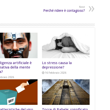
Next
Perché ridere è contagioso?
lligenza artificiale è
Lo stress causa la
eativa della mente
depressione?
a?
16 Febbraio 2026
bbraio 2026
atteristiche del viso
Torre di Babele: significato