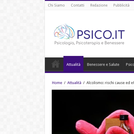
Chi Siamo
Contatti
Redazione
Pubblicità
Attualità
Benessere e Salute
Psic
Home
/
Attualità
/
Alcolismo: rischi cause ed ef