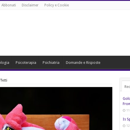
Abbonati
Disclaimer
Policy e Cookie
ologia
Psicoterapia
Psichiatria
Domande e Risposte
fetti
Rec
Gol
From
11
Is S
12