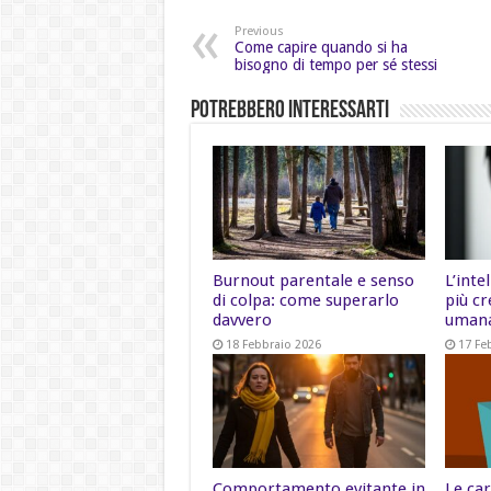
Previous
Come capire quando si ha
bisogno di tempo per sé stessi
Potrebbero Interessarti
Burnout parentale e senso
L’inte
di colpa: come superarlo
più cr
davvero
uman
18 Febbraio 2026
17 Fe
Comportamento evitante in
Le car