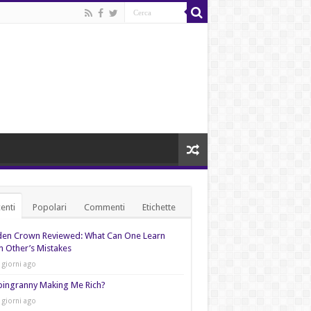
enti
Popolari
Commenti
Etichette
den Crown Reviewed: What Can One Learn
 Other’s Mistakes
 giorni ago
pingranny Making Me Rich?
 giorni ago