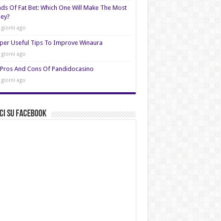
nds Of Fat Bet: Which One Will Make The Most
ey?
 giorni ago
per Useful Tips To Improve Winaura
 giorni ago
Pros And Cons Of Pandidocasino
 giorni ago
ci su Facebook