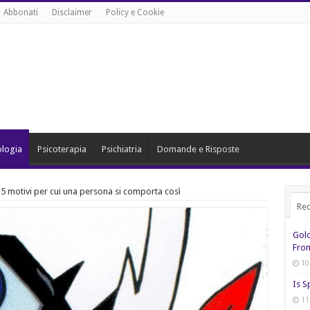
Abbonati
Disclaimer
Policy e Cookie
ologia
Psicoterapia
Psichiatria
Domande e Risposte
 5 motivi per cui una persona si comporta così
Rec
Gol
From
10
Is S
11