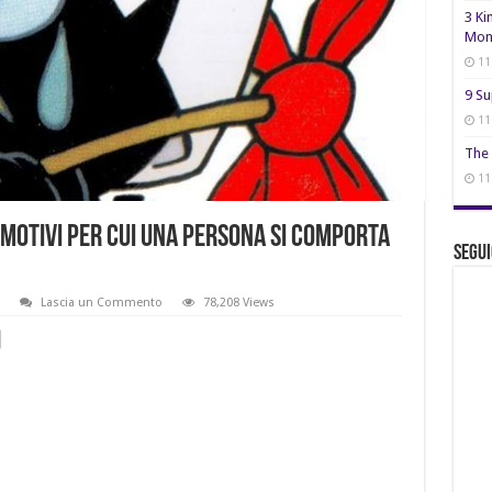
3 Ki
Mon
11
9 Su
11
The 
11
5 motivi per cui una persona si comporta
Segui
Lascia un Commento
78,208 Views