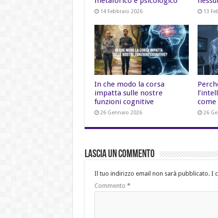
metaforico e psicologico
nessu
14 Febbraio 2026
13 Fe
In che modo la corsa
Perch
impatta sulle nostre
l’inte
funzioni cognitive
come 
26 Gennaio 2026
26 Ge
Lascia un commento
Il tuo indirizzo email non sarà pubblicato.
I 
Commento
*