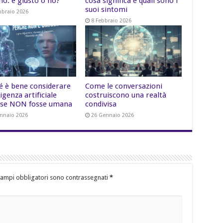
no: è giusto o no?
cosa significa e quali sono i
suoi sintomi
bbraio 2026
8 Febbraio 2026
é è bene considerare
Come le conversazioni
lligenza artificiale
costruiscono una realtà
se NON fosse umana
condivisa
nnaio 2026
26 Gennaio 2026
campi obbligatori sono contrassegnati
*