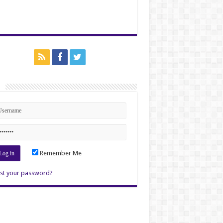
n
Remember Me
st your password?