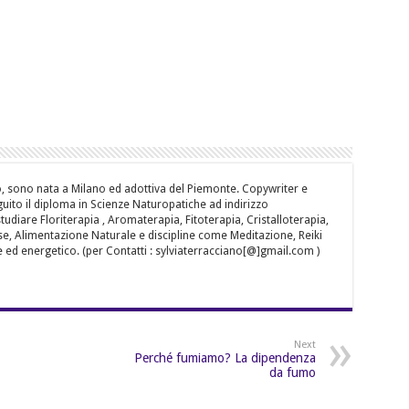
o, sono nata a Milano ed adottiva del Piemonte. Copywriter e
ito il diploma in Scienze Naturopatiche ad indirizzo
udiare Floriterapia , Aromaterapia, Fitoterapia, Cristalloterapia,
se, Alimentazione Naturale e discipline come Meditazione, Reiki
e ed energetico. (per Contatti : sylviaterracciano[@]gmail.com )
Next
Perché fumiamo? La dipendenza
da fumo