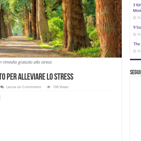
3 Ki
Mon
10
9 Su
10
The 
10
 rimedio gratuito allo stress
Segui
to per alleviare lo stress
Lascia un Commento
100 Views