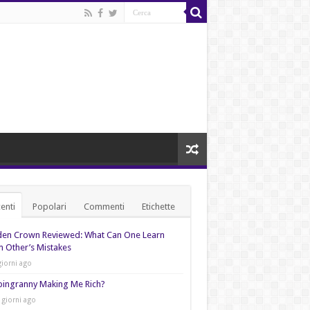
enti
Popolari
Commenti
Etichette
den Crown Reviewed: What Can One Learn
 Other’s Mistakes
giorni ago
pingranny Making Me Rich?
 giorni ago