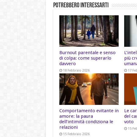
Potrebbero Interessarti
Burnout parentale e senso
L’inte
di colpa: come superarlo
più cr
davvero
uman
18 Febbraio 2026
17 Fe
Comportamento evitante in
Le car
amore: la paura
del ca
dell’intimità condiziona le
voto
relazioni
15 Fe
15 Febbraio 2026