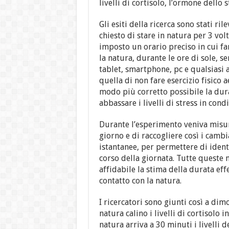
livelli di cortisolo, l’ormone dello s
Gli esiti della ricerca sono stati ri
chiesto di stare in natura per 3 vo
imposto un orario preciso in cui far
la natura, durante le ore di sole, s
tablet, smartphone, pc e qualsiasi a
quella di non fare esercizio fisico
modo più corretto possibile la dura
abbassare i livelli di stress in cond
Durante l’esperimento veniva misura
giorno e di raccogliere così i camb
istantanee, per permettere di identif
corso della giornata. Tutte queste 
affidabile la stima della durata effe
contatto con la natura.
I ricercatori sono giunti così a dim
natura calino i livelli di cortisolo 
natura arriva a 30 minuti i livelli