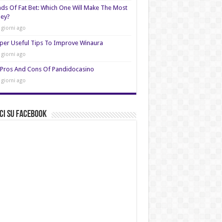
nds Of Fat Bet: Which One Will Make The Most
ey?
 giorni ago
per Useful Tips To Improve Winaura
 giorni ago
Pros And Cons Of Pandidocasino
 giorni ago
ci su Facebook