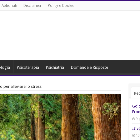
Abbonati
Disclaimer
Policy e Cookie
ologia
Psicoterapia
Psichiatria
Domande e Risposte
o per alleviare lo stress
Rec
Gol
From
9 
Is S
10