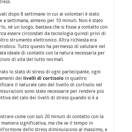
tress.
levati dopo 8 settimane in cui ai volontari è stato
lte a settimana, almeno per 10 minuti. Non è stato
lo, né un luogo, bastava che si fosse a contatto con
enza essere circondati da tecnologia quindi privi di
ltro strumento elettronico. Altra richiesta era
 aerobico. Tutto questo ha permesso di valutare nel
ta ideale di contatto con la natura necessaria per
izioni di vita del tutto normali.
to lo stato di stress di ogni partecipante, ogni
iamenti dei
livelli di cortisolo
in quattro
icare il naturale calo del livello di cortisolo nel
misurazioni sono state necessarie per rendere più
ttiva del calo dei livelli di stress quando si è a
ostrare come con soli 20 minuti di contatto con la
in maniera significativa, ma che se il tempo in
 dell’ormone dello stress diminuiscono al massimo, e