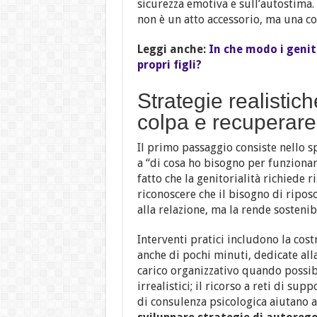
sicurezza emotiva e sull’autostima.
non è un atto accessorio, ma una c
Leggi anche:
In che modo i genito
propri figli?
Strategie realistich
colpa e recuperare
Il primo passaggio consiste nello s
a “di cosa ho bisogno per funziona
fatto che la genitorialità richiede r
riconoscere che il bisogno di ripos
alla relazione, ma la rende sostenibi
Interventi pratici includono la cos
anche di pochi minuti, dedicate al
carico organizzativo quando possib
irrealistici; il ricorso a reti di sup
di consulenza psicologica aiutano a 