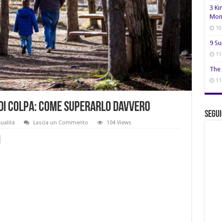
3 Ki
Mon
10
9 Su
11
The 
11
di colpa: come superarlo davvero
Segui
tualità
Lascia un Commento
104 Views