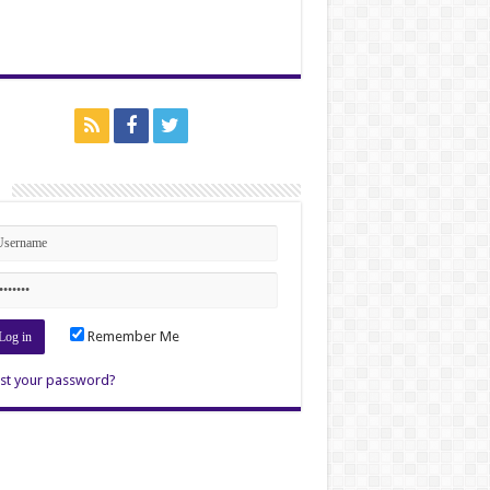
n
Remember Me
st your password?