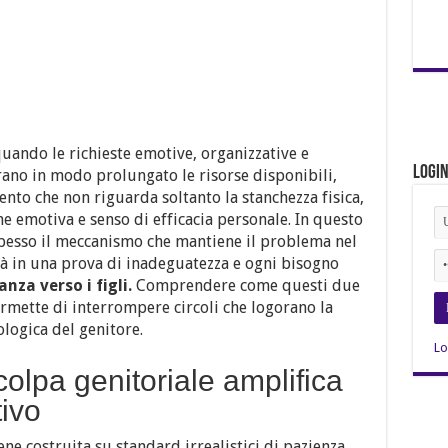
uando le richieste emotive, organizzative e
Logi
erano in modo prolungato le risorse disponibili,
to che non riguarda soltanto la stanchezza fisica,
e emotiva e senso di efficacia personale. In questo
 spesso il meccanismo che mantiene il problema nel
à in una prova di inadeguatezza e ogni bisogno
za verso i figli.
Comprendere come questi due
rmette di interrompere circoli che logorano la
ologica del genitore.
Lo
colpa genitoriale amplifica
ivo
iene costruita su standard irrealistici di pazienza