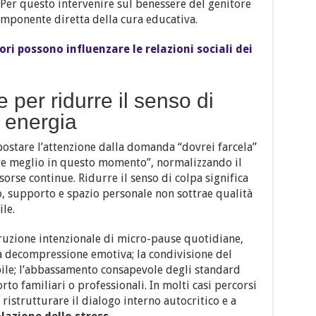
 Per questo intervenire sul benessere del genitore
omponente diretta della cura educativa.
ri possono influenzare le relazioni sociali dei
e per ridurre il senso di
 energia
postare l’attenzione dalla domanda “dovrei farcela”
re meglio in questo momento”, normalizzando il
isorse continue. Ridurre il senso di colpa significa
o, supporto e spazio personale non sottrae qualità
le.
truzione intenzionale di micro-pause quotidiane,
la decompressione emotiva; la condivisione del
ile; l’abbassamento consapevole degli standard
porto familiari o professionali. In molti casi percorsi
ristrutturare il dialogo interno autocritico e a