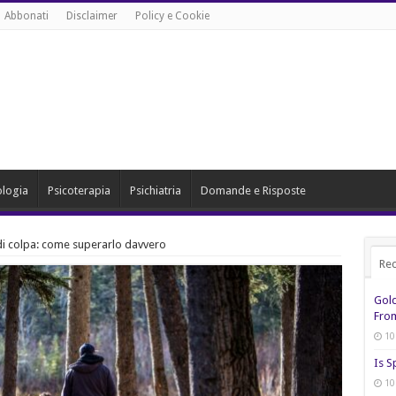
Abbonati
Disclaimer
Policy e Cookie
ologia
Psicoterapia
Psichiatria
Domande e Risposte
di colpa: come superarlo davvero
Rec
Gol
From
10
Is S
10