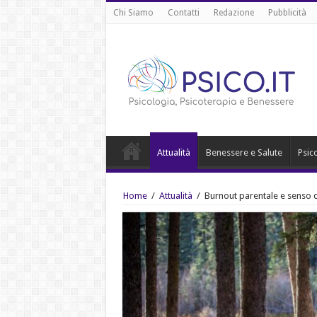
Chi Siamo
Contatti
Redazione
Pubblicità
Attualità
Benessere e Salute
Psic
Home
/
Attualità
/
Burnout parentale e senso 