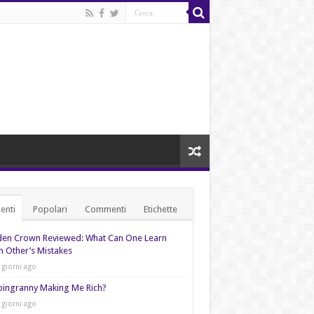
enti
Popolari
Commenti
Etichette
den Crown Reviewed: What Can One Learn
 Other’s Mistakes
 giorni ago
pingranny Making Me Rich?
 giorni ago