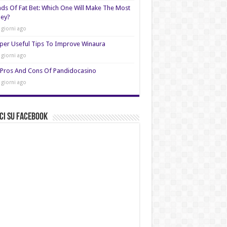
nds Of Fat Bet: Which One Will Make The Most
ey?
 giorni ago
per Useful Tips To Improve Winaura
 giorni ago
Pros And Cons Of Pandidocasino
 giorni ago
ci su Facebook