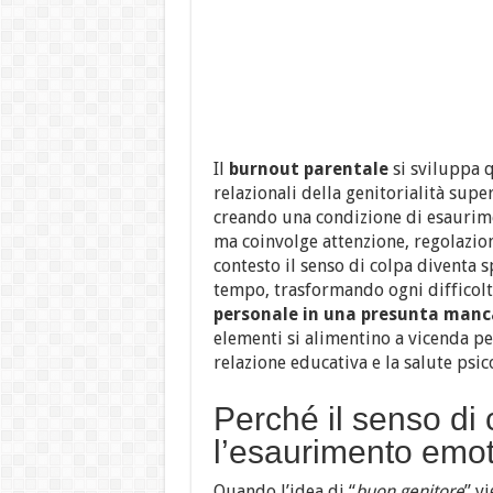
Il
burnout parentale
si sviluppa q
relazionali della genitorialità sup
creando una condizione di esaurimen
ma coinvolge attenzione, regolazion
contesto il senso di colpa diventa
tempo, trasformando ogni difficolt
personale in una presunta mancan
elementi si alimentino a vicenda pe
relazione educativa e la salute psic
Perché il senso di 
l’esaurimento emot
Quando l’idea di “
buon genitore
” v