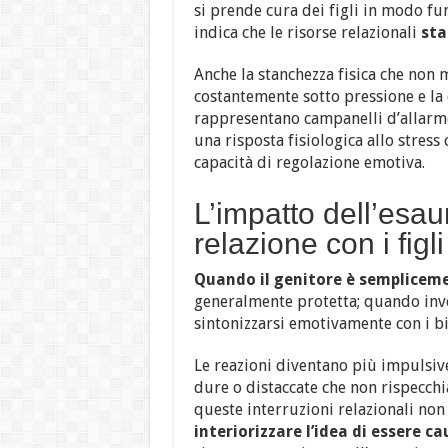
si prende cura dei figli in modo f
indica che le risorse relazionali
sta
Anche la stanchezza fisica che non m
costantemente sotto pressione e la 
rappresentano campanelli d’allarme.
una risposta fisiologica allo stres
capacità di regolazione emotiva.
L’impatto dell’esa
relazione con i figli
Quando il genitore è semplicem
generalmente protetta; quando inve
sintonizzarsi emotivamente con i bis
Le reazioni diventano più impulsive
dure o distaccate che non rispecchi
queste interruzioni relazionali non
interiorizzare l’idea di essere c