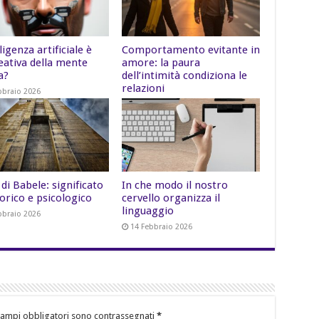
lligenza artificiale è
Comportamento evitante in
eativa della mente
amore: la paura
a?
dell’intimità condiziona le
relazioni
bbraio 2026
15 Febbraio 2026
di Babele: significato
In che modo il nostro
orico e psicologico
cervello organizza il
linguaggio
bbraio 2026
14 Febbraio 2026
campi obbligatori sono contrassegnati
*