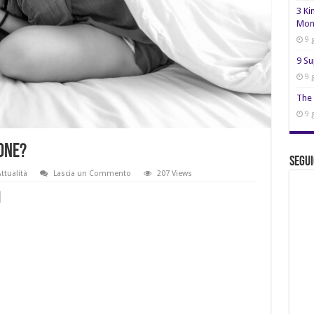
3 Ki
Mon
9 
9 Su
9 
The 
9 
one?
Segui
ttualità
Lascia un Commento
207 Views