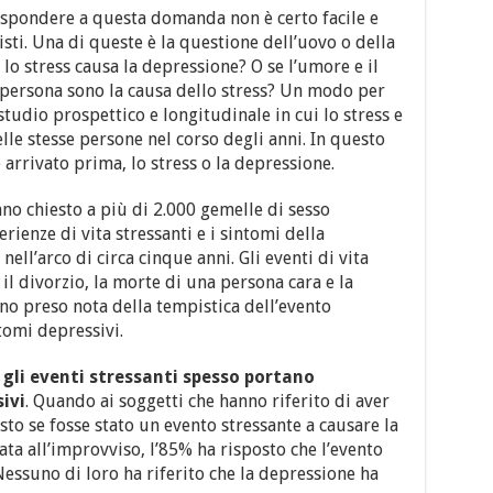
spondere a questa domanda non è certo facile e
sti. Una di queste è la questione dell’uovo o della
lo stress causa la depressione? O se l’umore e il
ersona sono la causa dello stress? Un modo per
udio prospettico e longitudinale in cui lo stress e
le stesse persone nel corso degli anni. In questo
arrivato prima, lo stress o la depressione.
nno chiesto a più di 2.000 gemelle di sesso
rienze di vita stressanti e i sintomi della
ell’arco di circa cinque anni. Gli eventi di vita
, il divorzio, la morte di una persona cara e la
nno preso nota della tempistica dell’evento
tomi depressivi.
:
gli eventi stressanti spesso portano
ivi
. Quando ai soggetti che hanno riferito di aver
sto se fosse stato un evento stressante a causare la
ata all’improvviso, l’85% ha risposto che l’evento
Nessuno di loro ha riferito che la depressione ha