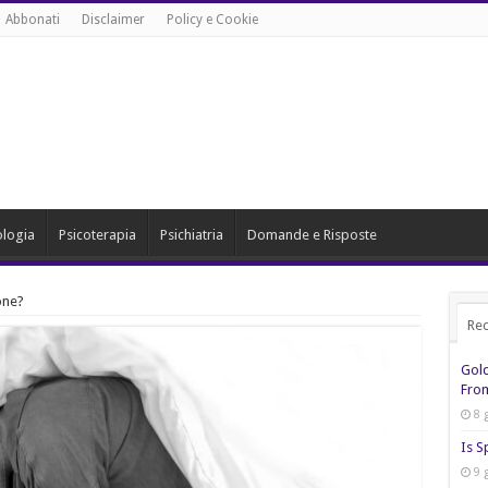
Abbonati
Disclaimer
Policy e Cookie
ologia
Psicoterapia
Psichiatria
Domande e Risposte
one?
Rec
Gol
From
8 
Is S
9 