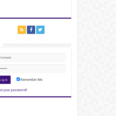
n
Remember Me
st your password?