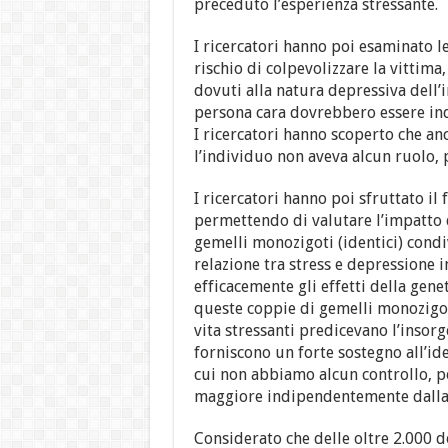
preceduto l’esperienza stressante.
I ricercatori hanno poi esaminato l
rischio di colpevolizzare la vittima
dovuti alla natura depressiva dell’
persona cara dovrebbero essere ind
I ricercatori hanno scoperto che anc
l’individuo non aveva alcun ruolo, 
I ricercatori hanno poi sfruttato il 
permettendo di valutare l’impatto d
gemelli monozigoti (identici) condi
relazione tra stress e depressione 
efficacemente gli effetti della gene
queste coppie di gemelli monozigoti
vita stressanti predicevano l’insorg
forniscono un forte sostegno all’idea
cui non abbiamo alcun controllo, p
maggiore indipendentemente dalla 
Considerato che delle oltre 2.000 d