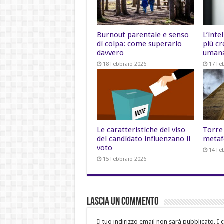
Burnout parentale e senso
L’inte
di colpa: come superarlo
più cr
davvero
uman
18 Febbraio 2026
17 Fe
Le caratteristiche del viso
Torre 
del candidato influenzano il
metaf
voto
14 Fe
15 Febbraio 2026
Lascia un commento
Il tuo indirizzo email non sarà pubblicato.
I 