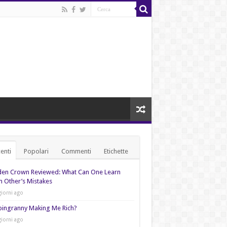
enti
Popolari
Commenti
Etichette
den Crown Reviewed: What Can One Learn
 Other’s Mistakes
giorni ago
pingranny Making Me Rich?
giorni ago