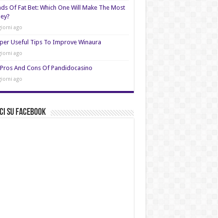
nds Of Fat Bet: Which One Will Make The Most
ey?
giorni ago
per Useful Tips To Improve Winaura
giorni ago
Pros And Cons Of Pandidocasino
giorni ago
ci su Facebook