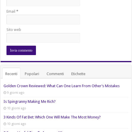
Email
*
Sito web
Recenti
Popolari
Commenti
Etichette
Golden Crown Reviewed: What Can One Learn From Other’s Mistakes
9 giorni ago
Is Spingranny Making Me Rich?
10 giorni ago
3 Kinds Of Fat Bet: Which One Will Make The Most Money?
10 giorni ago