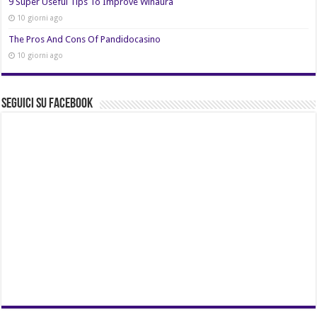
9 Super Useful Tips To Improve Winaura
10 giorni ago
The Pros And Cons Of Pandidocasino
10 giorni ago
Seguici su Facebook