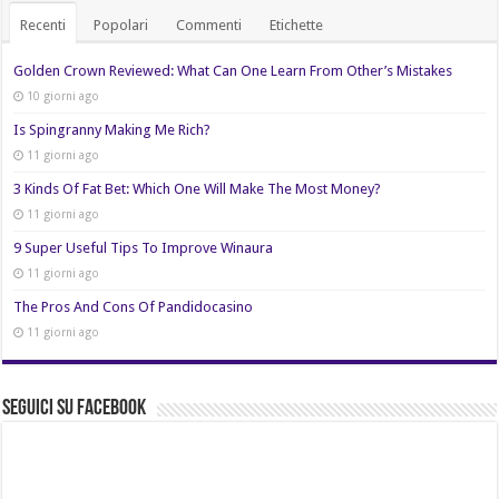
Recenti
Popolari
Commenti
Etichette
Golden Crown Reviewed: What Can One Learn From Other’s Mistakes
10 giorni ago
Is Spingranny Making Me Rich?
11 giorni ago
3 Kinds Of Fat Bet: Which One Will Make The Most Money?
11 giorni ago
9 Super Useful Tips To Improve Winaura
11 giorni ago
The Pros And Cons Of Pandidocasino
11 giorni ago
Seguici su Facebook