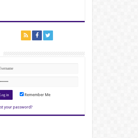
n
Remember Me
st your password?