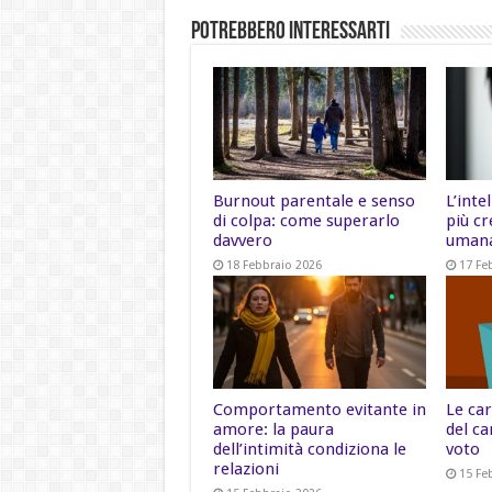
Potrebbero Interessarti
Burnout parentale e senso
L’inte
di colpa: come superarlo
più cr
davvero
uman
18 Febbraio 2026
17 Fe
Comportamento evitante in
Le car
amore: la paura
del ca
dell’intimità condiziona le
voto
relazioni
15 Fe