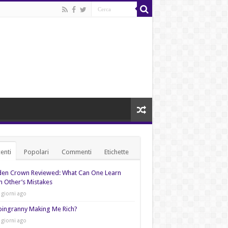
enti
Popolari
Commenti
Etichette
den Crown Reviewed: What Can One Learn
 Other’s Mistakes
 giorni ago
pingranny Making Me Rich?
 giorni ago