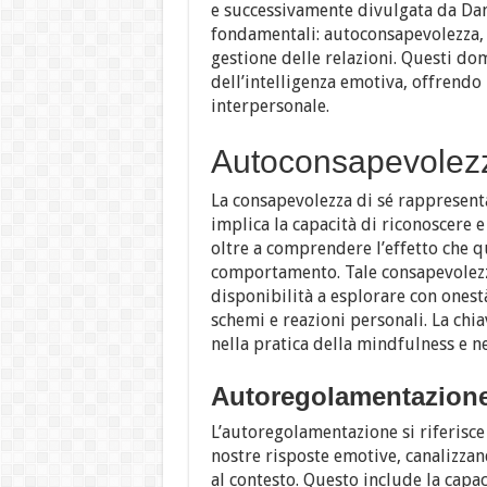
e successivamente divulgata da Dani
fondamentali: autoconsapevolezza,
gestione delle relazioni. Questi do
dell’intelligenza emotiva, offrend
interpersonale.
Autoconsapevolez
La consapevolezza di sé rappresenta
implica la capacità di riconoscere 
oltre a comprendere l’effetto che q
comportamento. Tale consapevolezza
disponibilità a esplorare con ones
schemi e reazioni personali. La chi
nella pratica della mindfulness e n
Autoregolamentazion
L’autoregolamentazione si riferisce 
nostre risposte emotive, canalizza
al contesto. Questo include la cap