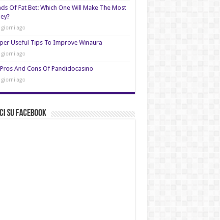
nds Of Fat Bet: Which One Will Make The Most
ey?
 giorni ago
per Useful Tips To Improve Winaura
 giorni ago
Pros And Cons Of Pandidocasino
 giorni ago
ci su Facebook