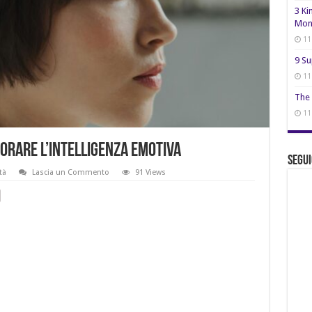
3 Ki
Mon
11
9 Su
11
The 
11
iorare l’intelligenza emotiva
Segui
tà
Lascia un Commento
91 Views