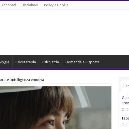
Abbonati
Disclaimer
Policy e Cookie
ologia
Psicoterapia
Psichiatria
Domande e Risposte
orare l’intelligenza emotiva
Rec
Gol
From
10
Is S
11