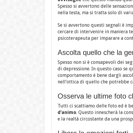
Spesso si avvertono delle sensazion
nella testa, ma si tratta solo di va
Se si avvertono questi segnali è im
cercare di intervenire in maniera t
psicoterapeuta per imparare a contr
Ascolta quello che la gen
Spesso non si è consapevoli dei segn
di depressione. In questo caso se q
comportamento è bene dargli ascolt
nell’ottica di quello che potrebbe c
Osserva le ultime foto ch
Tutti ci scattiamo delle foto ed è 
d’animo
. Questo innescherà la con
e la realtà circostante da una prosp