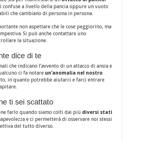
i confuse a livello della pancia oppure un vuoto
riabili che cambiano di persona in persona.
portante non aspettare che le cose peggiorino, ma
empestiva.
Si può anche contattare uno
ollare la situazione.
te dice di te
ali che indicano l’avvento di un attacco di ansia e
ualcuno ci fa notare
un’anomalia nel nostro
o, in quanto potrebbe aiutarci e farci entrare
apitare.
e ti sei scattato
bene farlo quando siamo colti dai più
diversi stati
sapevolezza e ci permetterà di osservare noi stessi
ettiva del tutto diverso.