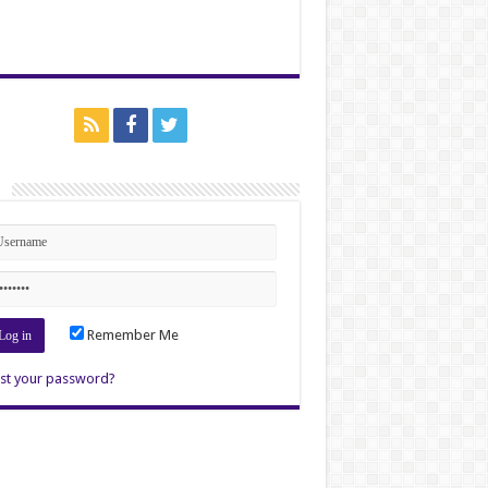
n
Remember Me
st your password?