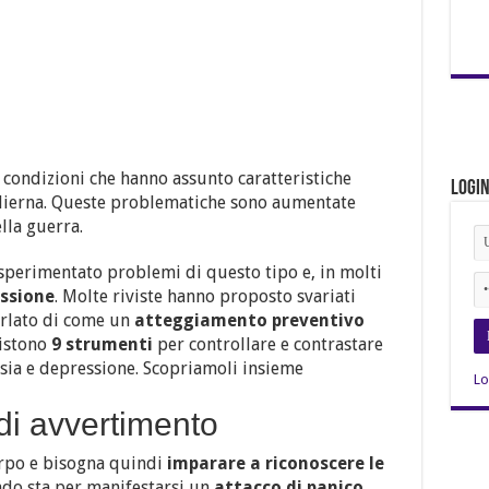
condizioni che hanno assunto caratteristiche
Logi
odierna. Queste problematiche sono aumentate
lla guerra.
sperimentato problemi di questo tipo e, in molti
essione
. Molte riviste hanno proposto svariati
parlato di come un
atteggiamento preventivo
sistono
9 strumenti
per controllare e contrastare
nsia e depressione. Scopriamoli insieme
Lo
 di avvertimento
orpo e bisogna quindi
imparare a riconoscere le
o sta per manifestarsi un
attacco di panico.