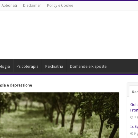
Abbonati
Disclaimer
Policy e Cookie
ologia
Psicoterapia
Psichiatria
Domande e Risposte
nsia e depressione
Rec
Gol
From
9 
Is S
9 