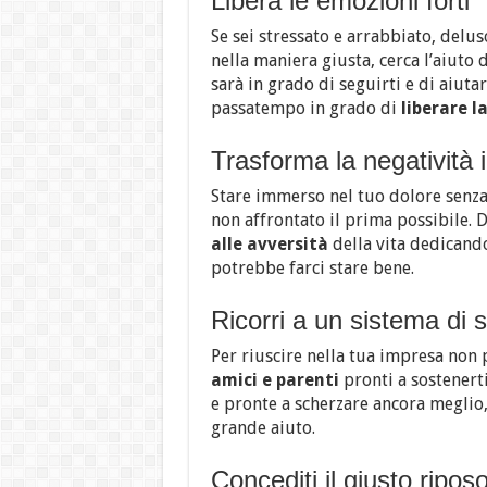
Libera le emozioni forti
Se sei stressato e arrabbiato, delus
nella maniera giusta, cerca l’aiuto
sarà in grado di seguirti e di aiut
passatempo in grado di
liberare l
Trasforma la negatività 
Stare immerso nel tuo dolore senza 
non affrontato il prima possibile.
alle avversità
della vita dedicando
potrebbe farci stare bene.
Ricorri a un sistema di 
Per riuscire nella tua impresa non 
amici e parenti
pronti a sostenert
e pronte a scherzare ancora meglio
grande aiuto.
Concediti il giusto ripos