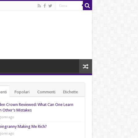
enti
Popolari
Commenti
Etichette
den Crown Reviewed: What Can One Learn
 Other’s Mistakes
giorni ago
pingranny Making Me Rich?
giorni ago