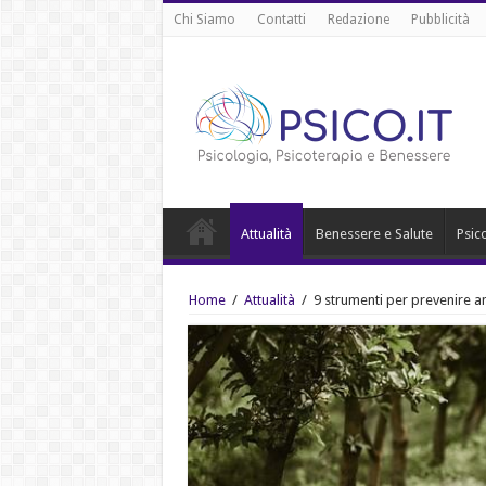
Chi Siamo
Contatti
Redazione
Pubblicità
Attualità
Benessere e Salute
Psic
Home
/
Attualità
/
9 strumenti per prevenire a