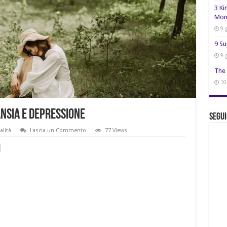
3 Ki
Mon
9 
9 Su
9 
The 
10
nsia e depressione
Segui
alità
Lascia un Commento
77 Views