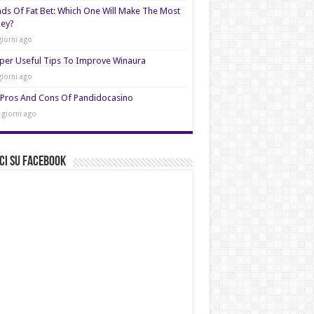
nds Of Fat Bet: Which One Will Make The Most
ey?
giorni ago
per Useful Tips To Improve Winaura
giorni ago
Pros And Cons Of Pandidocasino
 giorni ago
ci su Facebook