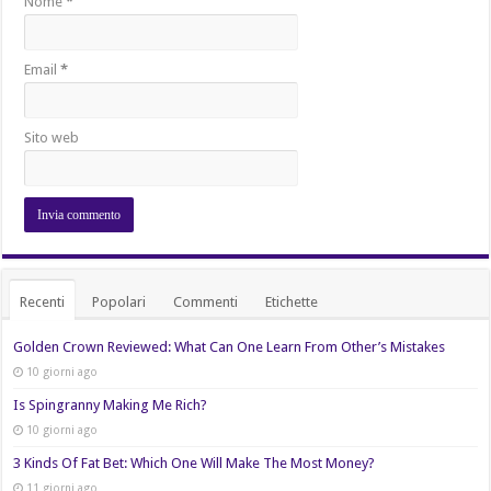
Nome
*
Email
*
Sito web
Recenti
Popolari
Commenti
Etichette
Golden Crown Reviewed: What Can One Learn From Other’s Mistakes
10 giorni ago
Is Spingranny Making Me Rich?
10 giorni ago
3 Kinds Of Fat Bet: Which One Will Make The Most Money?
11 giorni ago