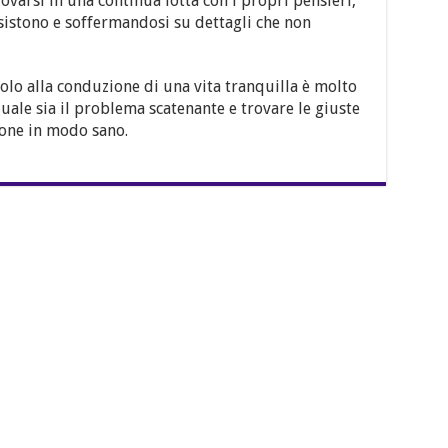
ovarsi in una continua lotta con i propri pensieri,
sistono e soffermandosi su dettagli che non
olo alla conduzione di una vita tranquilla è molto
uale sia il problema scatenante e trovare le giuste
ione in modo sano.