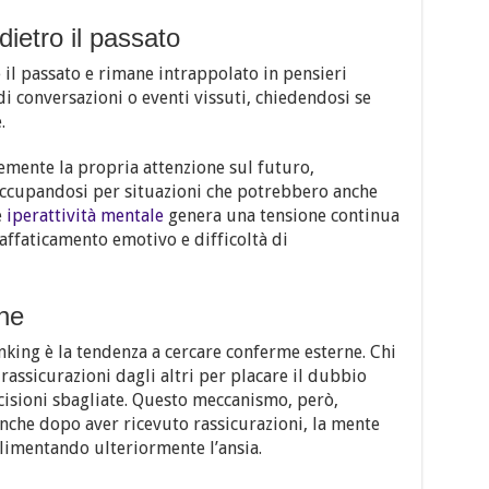
ndietro il passato
e il passato e rimane intrappolato in pensieri
di conversazioni o eventi vissuti, chiedendosi se
.
emente la propria attenzione sul futuro,
occupandosi per situazioni che potrebbero anche
e
iperattività mentale
genera una tensione continua
affaticamento emotivo e difficoltà di
ne
inking è la tendenza a cercare conferme esterne. Chi
assicurazioni dagli altri per placare il dubbio
cisioni sbagliate. Questo meccanismo, però,
anche dopo aver ricevuto rassicurazioni, la mente
limentando ulteriormente l’ansia.