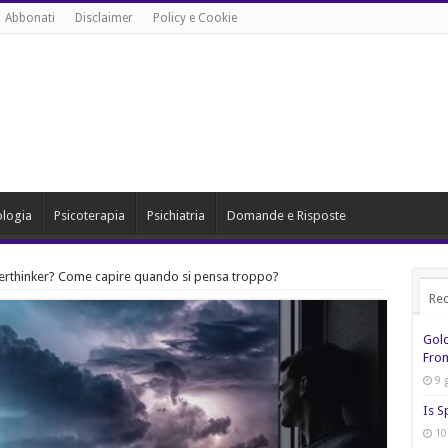
Abbonati
Disclaimer
Policy e Cookie
ologia
Psicoterapia
Psichiatria
Domande e Risposte
verthinker? Come capire quando si pensa troppo?
Rec
Gol
From
9 
Is S
10