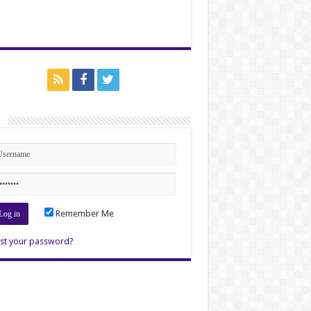
n
Remember Me
st your password?