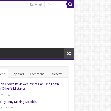
enti
Popolari
Commenti
Etichette
den Crown Reviewed: What Can One Learn
 Other’s Mistakes
giorni ago
pingranny Making Me Rich?
 giorni ago