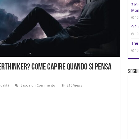
3 Ki
Mon
10
9 Su
10
The 
10
verthinker? Come capire quando si pensa
Segui
tualità
Lascia un Commento
216 Views