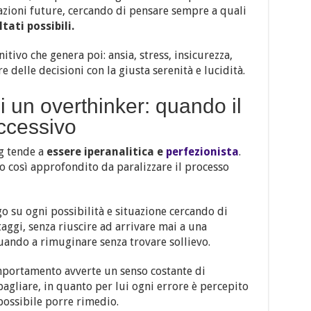
uazioni future, cercando di pensare sempre a quali
tati possibili.
tivo che genera poi: ansia, stress, insicurezza,
elle decisioni con la giusta serenità e lucidità.
di un overthinker: quando il
ccessivo
ng tende a
essere iperanalitica e
perfezionista
.
o così approfondito da paralizzare il processo
go su ogni possibilità e situazione cercando di
taggi, senza riuscire ad arrivare mai a una
uando a rimuginare senza trovare sollievo.
mportamento avverte un senso costante di
agliare, in quanto per lui ogni errore è percepito
possibile porre rimedio.