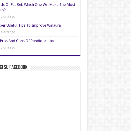
nds Of Fat Bet: Which One Will Make The Most
ey?
 giorni ago
per Useful Tips To Improve Winaura
 giorni ago
Pros And Cons Of Pandidocasino
 giorni ago
ci su Facebook