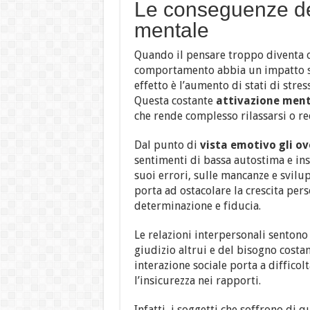
Le conseguenze del
mentale
Quando il pensare troppo diventa o
comportamento abbia un impatto sig
effetto è l’aumento di stati di stres
Questa costante
attivazione ment
che rende complesso rilassarsi o re
Dal punto di
vista emotivo gli ov
sentimenti di bassa autostima e ins
suoi errori, sulle mancanze e svilu
porta ad ostacolare la crescita pers
determinazione e fiducia.
Le relazioni interpersonali sentono
giudizio altrui e del bisogno costa
interazione sociale porta a diffico
l’insicurezza nei rapporti.
Infatti, i soggetti che soffrono di