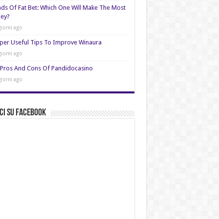
nds Of Fat Bet: Which One Will Make The Most
ey?
giorni ago
per Useful Tips To Improve Winaura
giorni ago
Pros And Cons Of Pandidocasino
giorni ago
ci su Facebook