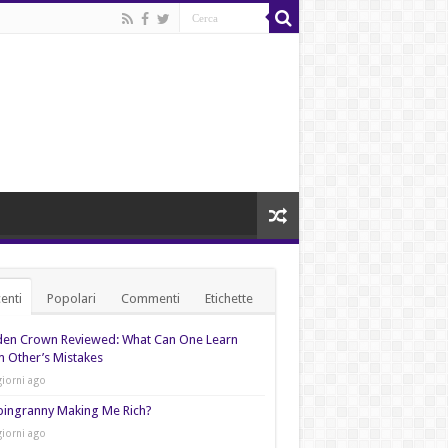
enti
Popolari
Commenti
Etichette
den Crown Reviewed: What Can One Learn
 Other’s Mistakes
giorni ago
pingranny Making Me Rich?
giorni ago