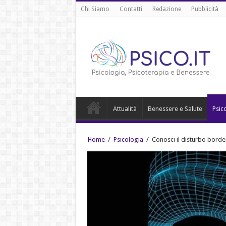
Chi Siamo
Contatti
Redazione
Pubblicità
Attualità
Benessere e Salute
Psic
Home
/
Psicologia
/
Conosci il disturbo border