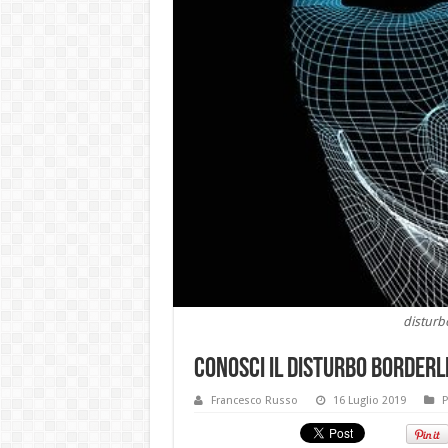
disturb
Conosci il disturbo borderl
Francesco Russo
16 Luglio 2019
P