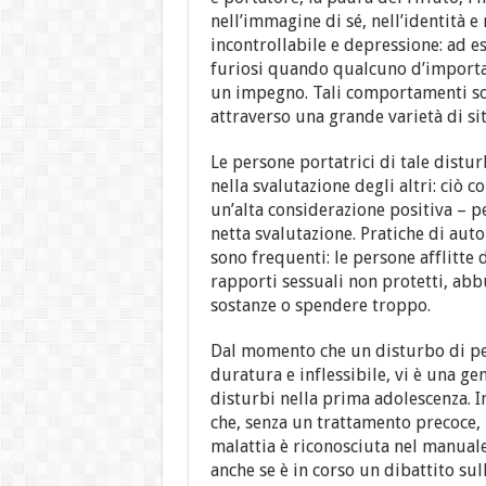
nell’immagine di sé, nell’identità 
incontrollabile e depressione: ad es
furiosi quando qualcuno d’importan
un impegno. Tali comportamenti son
attraverso una grande varietà di sit
Le persone portatrici di tale distu
nella svalutazione degli altri: ciò c
un’alta considerazione positiva – p
netta svalutazione. Pratiche di aut
sono frequenti: le persone afflitte
rapporti sessuali non protetti, abb
sostanze o spendere troppo.
Dal momento che un disturbo di per
duratura e inflessibile, vi è una ge
disturbi nella prima adolescenza. In
che, senza un trattamento precoce,
malattia è riconosciuta nel manuale
anche se è in corso un dibattito su