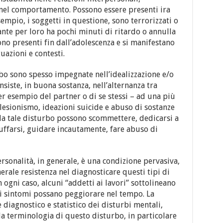
e nel comportamento. Possono essere presenti ira
empio, i soggetti in questione, sono terrorizzati o
te per loro ha pochi minuti di ritardo o annulla
o presenti fin dall’adolescenza e si manifestano
uazioni e contesti.
rbo sono spesso impegnate nell’idealizzazione e/o
onsiste, in buona sostanza, nell’alternanza tra
er esempio del partner o di se stessi – ad una più
olesionismo, ideazioni suicide e abuso di sostanze
 da tale disturbo possono scommettere, dedicarsi a
uffarsi, guidare incautamente, fare abuso di
sonalità, in generale, è una condizione pervasiva,
nerale resistenza nel diagnosticare questi tipi di
 ogni caso, alcuni “addetti ai lavori” sottolineano
 i sintomi possano peggiorare nel tempo. La
 diagnostico e statistico dei disturbi mentali,
lla terminologia di questo disturbo, in particolare