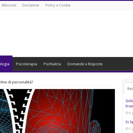
Abbonati
Disclaimer
Policy e Cookie
ologia
Psicoterapia
Psichiatria
Domande e Risposte
line di personalità?
Rec
Gol
From
8 
Is S
9 