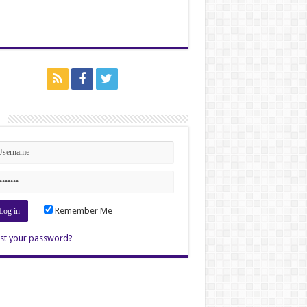
n
Remember Me
st your password?