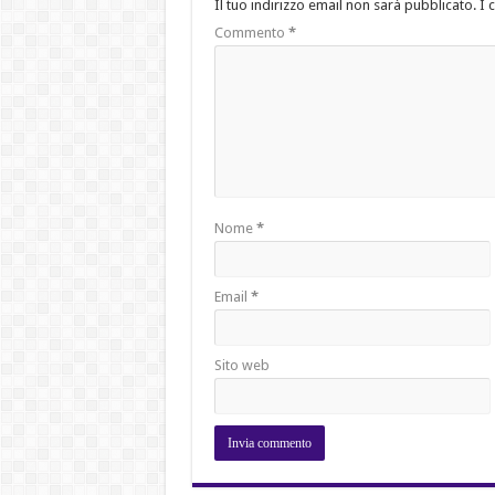
Il tuo indirizzo email non sarà pubblicato.
I 
Commento
*
Nome
*
Email
*
Sito web