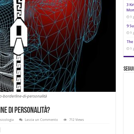
3 Ki
Mon
9 
9 Su
9 
The 
9 
Segui
o-borderline-di-personalità
ine di personalità?
sicologia
Lascia un Commento
712 Views