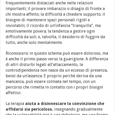
frequentemente distaccati anche nelle relazioni
importanti; il provare imbarazzo o disagio di fronte a
chi mostra affetto; la difficoltà a chiedere supporto; il
bisogno di mantenere spazi personali rigidi e
inviolabili; il ricordo di un’infanzia “tranquilla”, ma
emotivamente povera; la tendenza a gestire ogni
difficoltà da soli; e, talvolta, il desiderio di fuggire da
tutto, anche solo mentalmente.
Riconoscersi in questo schema può essere doloroso, ma
è anche il primo passo verso la guarigione. A differenza
di altri disturbi legati all’attaccamento, la
controdipendenza non nasce da un eccesso di presenza,
bensì da un’assenza. E proprio perché deriva da una
mancanza, può essere colmata nel tempo, con un
percorso che rimetta in contatto con i propri bisogni
affettivi.
La terapia
aiuta a disinnescare la convinzione che
affidarsi sia pericoloso
, insegnando gradualmente
che la vulnerabilità non è una debolezza, ma una forma