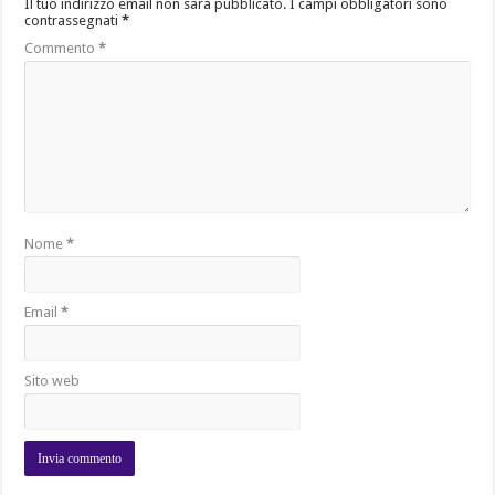
Il tuo indirizzo email non sarà pubblicato.
I campi obbligatori sono
contrassegnati
*
Commento
*
Nome
*
Email
*
Sito web