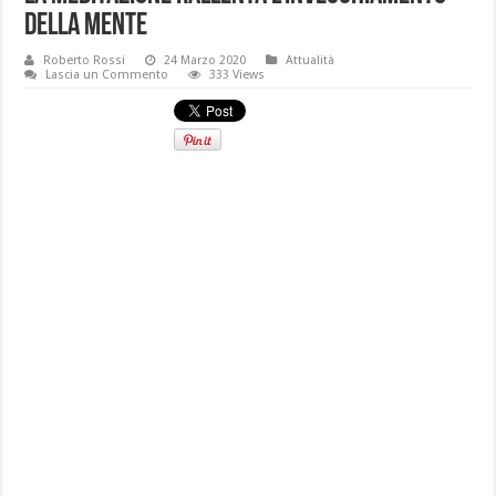
della mente
Roberto Rossi
24 Marzo 2020
Attualità
Lascia un Commento
333 Views