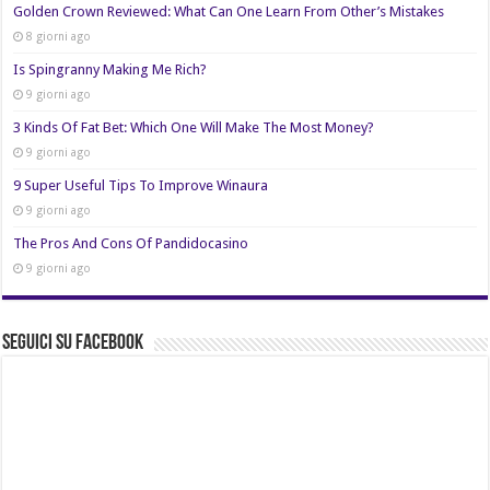
Golden Crown Reviewed: What Can One Learn From Other’s Mistakes
8 giorni ago
Is Spingranny Making Me Rich?
9 giorni ago
3 Kinds Of Fat Bet: Which One Will Make The Most Money?
9 giorni ago
9 Super Useful Tips To Improve Winaura
9 giorni ago
The Pros And Cons Of Pandidocasino
9 giorni ago
Seguici su Facebook