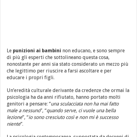
Le
punizioni ai bambini
non educano, e sono sempre
di più gli esperti che sottolineano questa cosa,
nonostante per anni sia stato considerato un mezzo più
che legittimo per riuscire a farsi ascoltare e per
educare i propri figli.
Un’eredità culturale derivante da credenze che ormai la
psicologia ha da anni rifiutato, hanno portato molti
genitori a pensare: “
una sculacciata non ha mai fatto
male a nessuno
”, “
quando serve, ci vuole una bella
lezione
”, “
io sono cresciuto così e non mi è successo
niente
”.
La psicologia contemporanea, supportata da decenni di