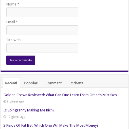
Nome
*
Email
*
Sito web
Recenti
Popolari
Commenti
Etichette
Golden Crown Reviewed: What Can One Learn From Other’s Mistakes
9 giorni ago
Is Spingranny Making Me Rich?
10 giorni ago
3 Kinds Of Fat Bet: Which One Will Make The Most Money?