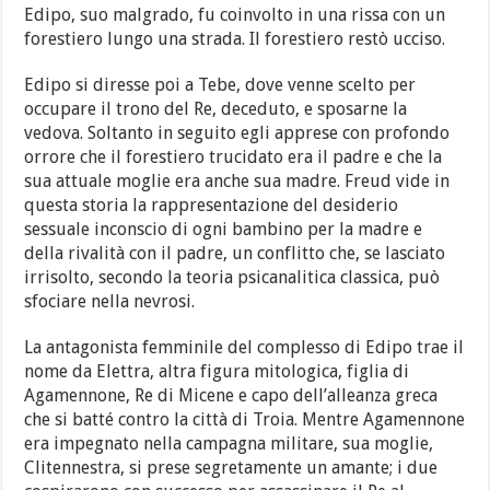
Edipo, suo malgrado, fu coinvolto in una rissa con un
forestiero lungo una strada. Il forestiero restò ucciso.
Edipo si diresse poi a Tebe, dove venne scelto per
occupare il trono del Re, deceduto, e sposarne la
vedova. Soltanto in seguito egli apprese con profondo
orrore che il forestiero trucidato era il padre e che la
sua attuale moglie era anche sua madre. Freud vide in
questa storia la rappresentazione del desiderio
sessuale inconscio di ogni bambino per la madre e
della rivalità con il padre, un conflitto che, se lasciato
irrisolto, secondo la teoria psicanalitica classica, può
sfociare nella nevrosi.
La antagonista femminile del complesso di Edipo trae il
nome da Elettra, altra figura mitologica, figlia di
Agamennone, Re di Micene e capo dell’alleanza greca
che si batté contro la città di Troia. Mentre Agamennone
era impegnato nella campagna militare, sua moglie,
Clitennestra, si prese segretamente un amante; i due