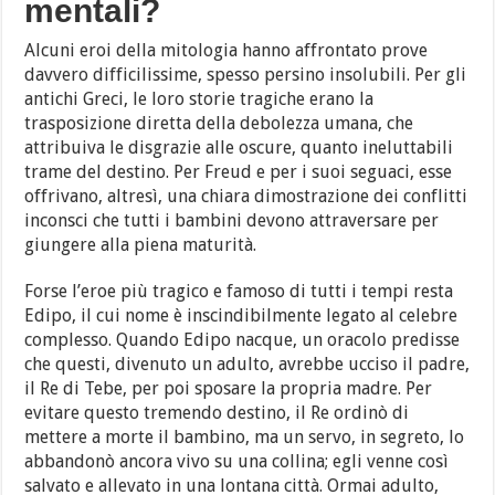
mentali?
Alcuni eroi della mitologia hanno affrontato prove
davvero difficilissime, spesso persino insolubili. Per gli
antichi Greci, le loro storie tragiche erano la
trasposizione diretta della debolezza umana, che
attribuiva le disgrazie alle oscure, quanto ineluttabili
trame del destino. Per Freud e per i suoi seguaci, esse
offrivano, altresì, una chiara dimostrazione dei conflitti
inconsci che tutti i bambini devono attraversare per
giungere alla piena maturità.
Forse l’eroe più tragico e famoso di tutti i tempi resta
Edipo, il cui nome è inscindibilmente legato al celebre
complesso. Quando Edipo nacque, un oracolo predisse
che questi, divenuto un adulto, avrebbe ucciso il padre,
il Re di Tebe, per poi sposare la propria madre. Per
evitare questo tremendo destino, il Re ordinò di
mettere a morte il bambino, ma un servo, in segreto, lo
abbandonò ancora vivo su una collina; egli venne così
salvato e allevato in una lontana città. Ormai adulto,