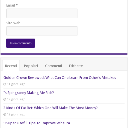
Email
*
Sito web
Recenti
Popolari
Commenti
Etichette
Golden Crown Reviewed: What Can One Learn From Other’s Mistakes
11 giorni ago
Is Spingranny Making Me Rich?
12 giorni ago
3 Kinds Of Fat Bet: Which One Will Make The Most Money?
12 giorni ago
9 Super Useful Tips To Improve Winaura