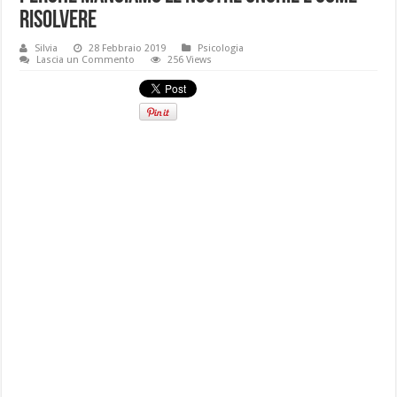
risolvere
Silvia
28 Febbraio 2019
Psicologia
Lascia un Commento
256 Views