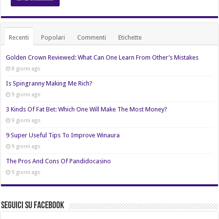
Recenti
Popolari
Commenti
Etichette
Golden Crown Reviewed: What Can One Learn From Other’s Mistakes
8 giorni ago
Is Spingranny Making Me Rich?
9 giorni ago
3 Kinds Of Fat Bet: Which One Will Make The Most Money?
9 giorni ago
9 Super Useful Tips To Improve Winaura
9 giorni ago
The Pros And Cons Of Pandidocasino
9 giorni ago
Seguici su Facebook