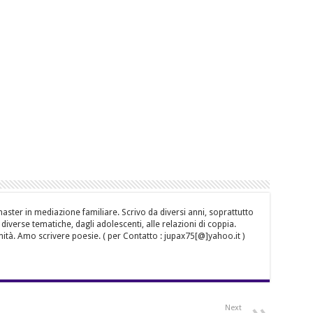
aster in mediazione familiare. Scrivo da diversi anni, soprattutto
iverse tematiche, dagli adolescenti, alle relazioni di coppia.
mità. Amo scrivere poesie. ( per Contatto : jupax75[@]yahoo.it )
Next