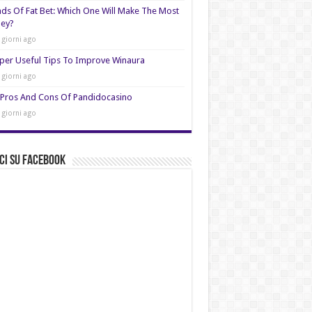
nds Of Fat Bet: Which One Will Make The Most
ey?
 giorni ago
per Useful Tips To Improve Winaura
 giorni ago
Pros And Cons Of Pandidocasino
 giorni ago
ci su Facebook