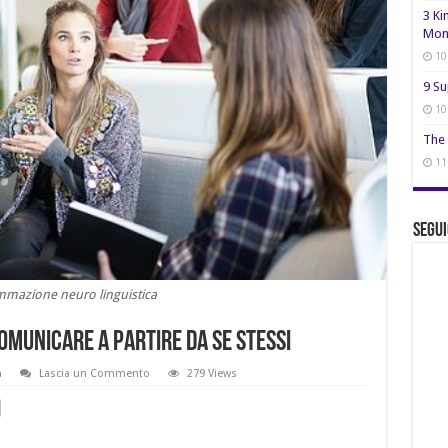
3 Ki
Mon
10
9 Su
10
The 
11
Segui
mazione neuro linguistica
omunicare a partire da se stessi
a
Lascia un Commento
279 Views