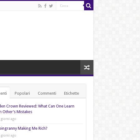
enti
Popolari
Commenti
Etichette
den Crown Reviewed: What Can One Learn
 Other’s Mistakes
 giorni ago
pingranny Making Me Rich?
 giorni ago