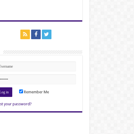
n
Remember Me
st your password?