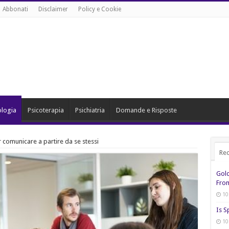
Abbonati
Disclaimer
Policy e Cookie
ologia
Psicoterapia
Psichiatria
Domande e Risposte
 comunicare a partire da se stessi
Rec
Gol
From
10
Is S
10