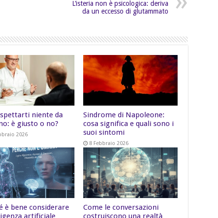
L’isteria non è psicologica: deriva
da un eccesso di glutammato
spettarti niente da
Sindrome di Napoleone:
no: è giusto o no?
cosa significa e quali sono i
suoi sintomi
bbraio 2026
8 Febbraio 2026
é è bene considerare
Come le conversazioni
lligenza artificiale
costruiscono una realtà