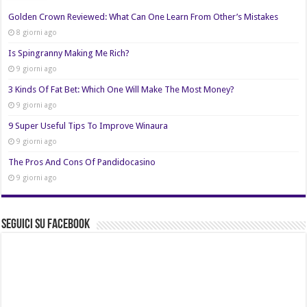
Golden Crown Reviewed: What Can One Learn From Other’s Mistakes
8 giorni ago
Is Spingranny Making Me Rich?
9 giorni ago
3 Kinds Of Fat Bet: Which One Will Make The Most Money?
9 giorni ago
9 Super Useful Tips To Improve Winaura
9 giorni ago
The Pros And Cons Of Pandidocasino
9 giorni ago
Seguici su Facebook