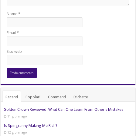
Nome
*
Email
*
Sito web
Recenti
Popolari
Commenti
Etichette
Golden Crown Reviewed: What Can One Learn From Other’s Mistakes
11 giorni ago
Is Spingranny Making Me Rich?
12 giorni ago