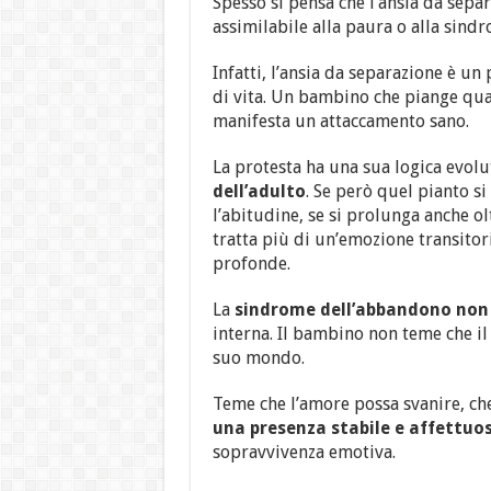
Spesso si pensa che l’ansia da sepa
assimilabile alla paura o alla sindr
Infatti, l’ansia da separazione è un
di vita. Un bambino che piange qua
manifesta un attaccamento sano.
La protesta ha una sua logica evolu
dell’adulto
. Se però quel pianto si
l’abitudine, se si prolunga anche ol
tratta più di un’emozione transitori
profonde.
La
sindrome dell’abbandono non r
interna. Il bambino non teme che il 
suo mondo.
Teme che l’amore possa svanire, che
una presenza stabile e affettuo
sopravvivenza emotiva.