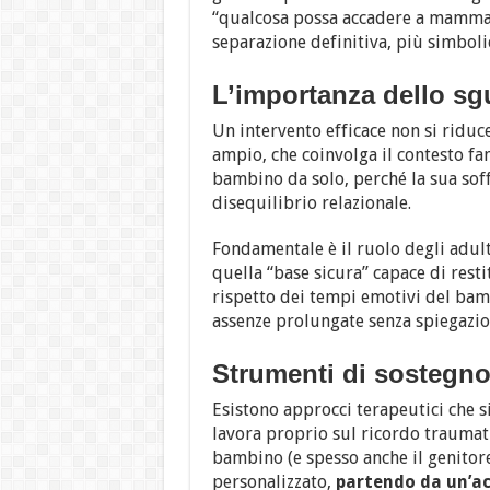
“qualcosa possa accadere a mamma o
separazione definitiva, più simboli
L’importanza dello sg
Un intervento efficace non si riduc
ampio, che coinvolga il contesto fam
bambino da solo, perché la sua soff
disequilibrio relazionale.
Fondamentale è il ruolo degli adult
quella “base sicura” capace di resti
rispetto dei tempi emotivi del bam
assenze prolungate senza spiegazion
Strumenti di sostegn
Esistono approcci terapeutici che s
lavora proprio sul ricordo traumati
bambino (e spesso anche il genitore
personalizzato,
partendo da un’ac