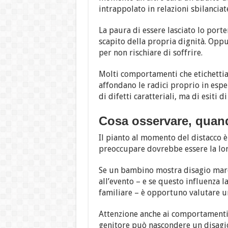
intrappolato in relazioni sbilanciat
La paura di essere lasciato lo porter
scapito della propria dignità. Oppu
per non rischiare di soffrire.
Molti comportamenti che etichettia
affondano le radici proprio in esp
di difetti caratteriali, ma di esiti d
Cosa osservare, quand
Il pianto al momento del distacco è 
preoccupare dovrebbe essere la lor
Se un bambino mostra disagio marc
all’evento – e se questo influenza l
familiare – è opportuno valutare u
Attenzione anche ai comportamenti
genitore può nascondere un disagio