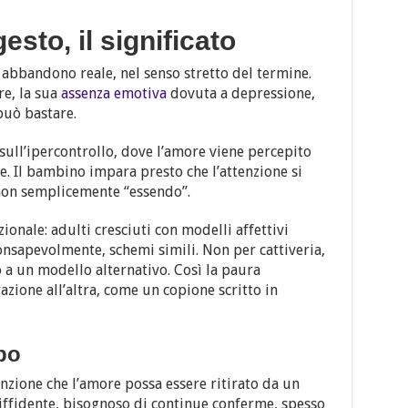
gesto, il significato
n abbandono reale, nel senso stretto del termine.
re, la sua
assenza emotiva
dovuta a depressione,
 può bastare.
ll’ipercontrollo, dove l’amore viene percepito
. Il bambino impara presto che l’attenzione si
non semplicemente “essendo”.
ionale: adulti cresciuti con modelli affettivi
onsapevolmente, schemi simili. Non per cattiveria,
a un modello alternativo. Così la paura
ione all’altra, come un copione scritto in
po
nzione che l’amore possa essere ritirato da un
iffidente, bisognoso di continue conferme, spesso