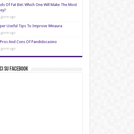
nds Of Fat Bet: Which One Will Make The Most
ey?
 giorni ago
per Useful Tips To Improve Winaura
 giorni ago
Pros And Cons Of Pandidocasino
 giorni ago
ci su Facebook