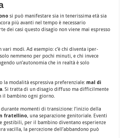
a
dono
si può manifestare sia in tenerissima età sia
ncora più avanti nel tempo è necessario
e dei casi questo disagio non viene mai espresso
n vari modi. Ad esempio: c’è chi diventa iper-
 solo nemmeno per pochi minuti, e chi invece
ngendo un’autonomia che in realtà è solo
o la modalità espressiva preferenziale:
mal di
a
. Si tratta di un disagio diffuso ma difficilmente
on il bambino ogni giorno.
durante momenti di transizione: l’inizio della
n fratellino
, una separazione genitoriale. Eventi
e gestibili, per il bambino diventano esperienze
ura vacilla, la percezione dell’abbandono può