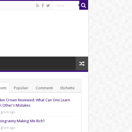
enti
Popolari
Commenti
Etichette
den Crown Reviewed: What Can One Learn
 Other’s Mistakes
 giorni ago
pingranny Making Me Rich?
 giorni ago