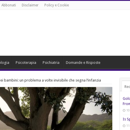
Abbonati
Disclaimer
Policy e Cookie
ologia
Psicoterapia
Psichiatria
Domande e Risposte
 bambini: un problema a volte invisibile che segna l’infanzia
Rec
Gol
From
10
Is S
11