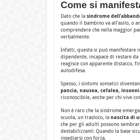
Come si manifest
Dato che la
sindrome dell’abban
quando il bambino va all’asilo, o a
comprendere che nella maggior part
verbalmente.
Infatti, questa si può manifestare i
dipendente, incapace di restare da
reagisce con apparente distacco, fi
autodifesa.
Spesso, i sintomi somatici diventan
pancia, nausea, cefalea, insonni
riconoscibile, anche per chi vive c
Non è raro che la sindrome emerga 
scuola, un trasloco, la
nascita di u
che per gli adulti possono sembrar
destabilizzanti. Quando la base sic
insediarsi con forza.