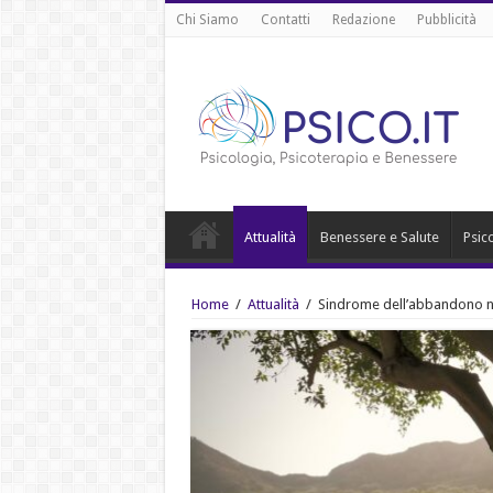
Chi Siamo
Contatti
Redazione
Pubblicità
Attualità
Benessere e Salute
Psic
Home
/
Attualità
/
Sindrome dell’abbandono nei