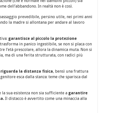
razione (che è normale nei bambini piccoli) sia
ome dell’abbandono. In realtà non è così.
 passaggio prevedibile, persino utile, nei primi anni
ndo la madre si allontana per andare al lavoro
tiva:
garantisce al piccolo la protezione
 trasforma in panico ingestibile, se non si placa con
tre l’età prescolare, allora la dinamica muta. Non si
a, ma di una ferita strutturata, con radici più
iguarda la distanza fisica
, bensì una frattura
genitore esca dalla stanza: teme che sparisca dal
 la sua esistenza non sia sufficiente a
garantire
sa.
Il distacco è avvertito come una minaccia alla