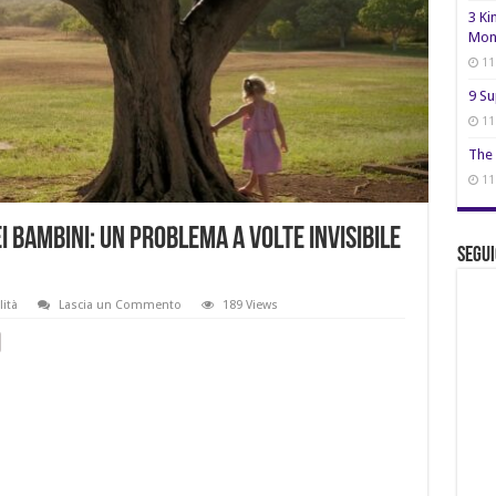
3 Ki
Mon
11
9 Su
11
The 
11
 bambini: un problema a volte invisibile
Segui
lità
Lascia un Commento
189 Views