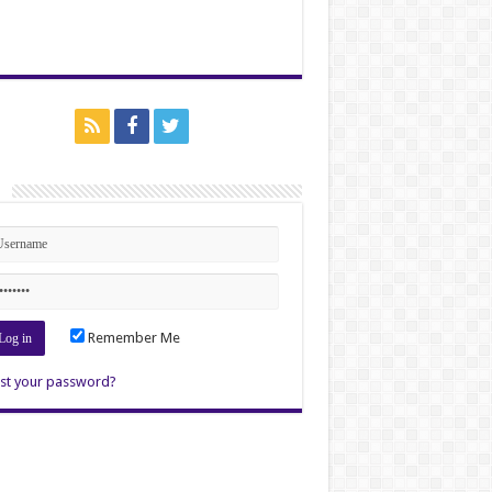
n
Remember Me
st your password?