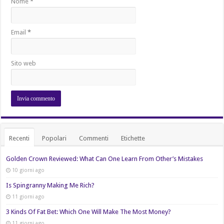
Nome
*
Email
*
Sito web
Recenti
Popolari
Commenti
Etichette
Golden Crown Reviewed: What Can One Learn From Other’s Mistakes
10 giorni ago
Is Spingranny Making Me Rich?
11 giorni ago
3 Kinds Of Fat Bet: Which One Will Make The Most Money?
11 giorni ago