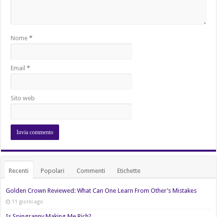
Nome
*
Email
*
Sito web
Recenti
Popolari
Commenti
Etichette
Golden Crown Reviewed: What Can One Learn From Other’s Mistakes
11 giorni ago
Is Spingranny Making Me Rich?