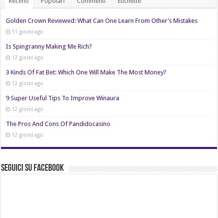
Recenti
Popolari
Commenti
Etichette
Golden Crown Reviewed: What Can One Learn From Other’s Mistakes
11 giorni ago
Is Spingranny Making Me Rich?
12 giorni ago
3 Kinds Of Fat Bet: Which One Will Make The Most Money?
12 giorni ago
9 Super Useful Tips To Improve Winaura
12 giorni ago
The Pros And Cons Of Pandidocasino
12 giorni ago
Seguici su Facebook