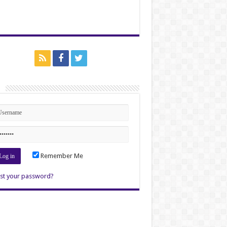
n
Remember Me
st your password?