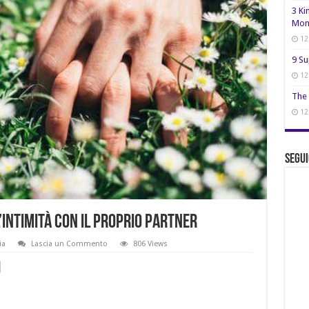
3 Ki
Mon
12
9 Su
12
The 
12
Segui
’intimità con il proprio partner
ia
Lascia un Commento
806 Views