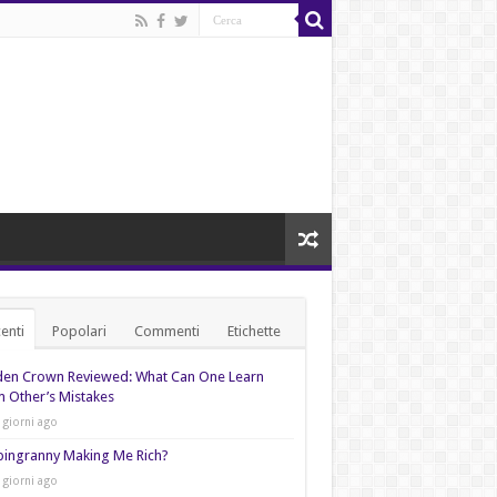
enti
Popolari
Commenti
Etichette
den Crown Reviewed: What Can One Learn
 Other’s Mistakes
 giorni ago
pingranny Making Me Rich?
 giorni ago