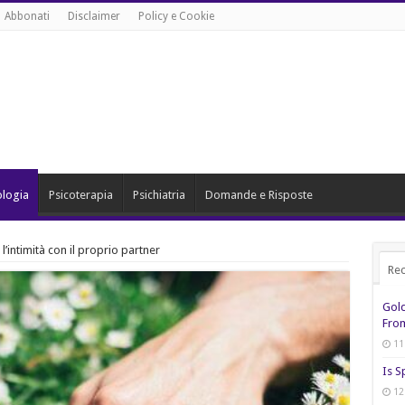
Abbonati
Disclaimer
Policy e Cookie
ologia
Psicoterapia
Psichiatria
Domande e Risposte
l’intimità con il proprio partner
Rec
Gol
From
11
Is S
12