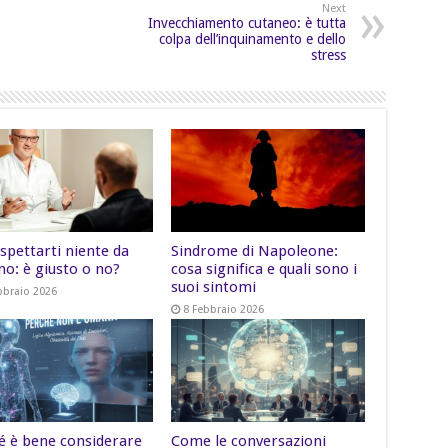
Next
Invecchiamento cutaneo: è tutta
colpa dell’inquinamento e dello
stress
spettarti niente da
Sindrome di Napoleone:
no: è giusto o no?
cosa significa e quali sono i
suoi sintomi
bbraio 2026
8 Febbraio 2026
é è bene considerare
Come le conversazioni