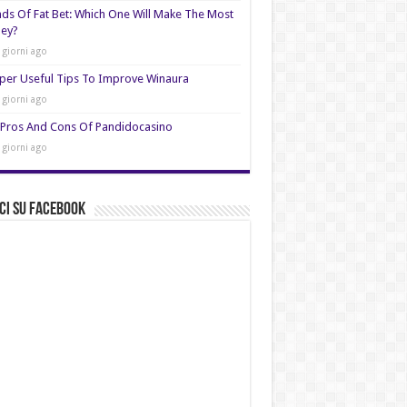
nds Of Fat Bet: Which One Will Make The Most
ey?
 giorni ago
per Useful Tips To Improve Winaura
 giorni ago
Pros And Cons Of Pandidocasino
 giorni ago
ci su Facebook