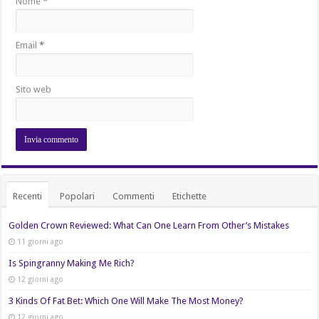
Nome
*
Email
*
Sito web
Recenti
Popolari
Commenti
Etichette
Golden Crown Reviewed: What Can One Learn From Other’s Mistakes
11 giorni ago
Is Spingranny Making Me Rich?
12 giorni ago
3 Kinds Of Fat Bet: Which One Will Make The Most Money?
12 giorni ago