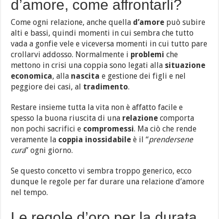
d’amore, come affrontarli?
Come ogni relazione, anche quella
d’amore
può subire
alti e bassi, quindi momenti in cui sembra che tutto
vada a gonfie vele e viceversa momenti in cui tutto pare
crollarvi addosso. Normalmente i
problemi
che
mettono in crisi una coppia sono legati alla
situazione
economica
, alla
nascita
e gestione dei figli e nel
peggiore dei casi, al
tradimento
.
Restare insieme tutta la vita non è affatto facile e
spesso la buona riuscita di una
relazione
comporta
non pochi sacrifici e
compromessi
. Ma ciò che rende
veramente la
coppia inossidabile
è il “
prendersene
cura
” ogni giorno.
Se questo concetto vi sembra troppo generico, ecco
dunque le regole per far durare una relazione d’amore
nel tempo.
Le regole d’oro per la durata