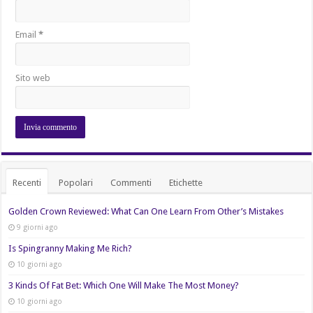
Email
*
Sito web
Recenti
Popolari
Commenti
Etichette
Golden Crown Reviewed: What Can One Learn From Other’s Mistakes
9 giorni ago
Is Spingranny Making Me Rich?
10 giorni ago
3 Kinds Of Fat Bet: Which One Will Make The Most Money?
10 giorni ago