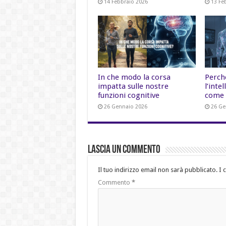
14 Febbraio 2026
13 Fe
In che modo la corsa
Perch
impatta sulle nostre
l’inte
funzioni cognitive
come 
26 Gennaio 2026
26 Ge
Lascia un commento
Il tuo indirizzo email non sarà pubblicato.
I 
Commento
*