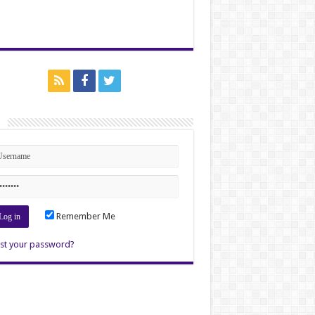
n
Remember Me
st your password?