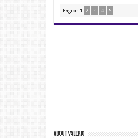
Pagine:
1
2
3
4
5
About Valerio