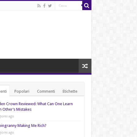
enti
Popolari
Commenti
Etichette
den Crown Reviewed: What Can One Learn
 Other’s Mistakes
giorni ago
pingranny Making Me Rich?
giorni ago