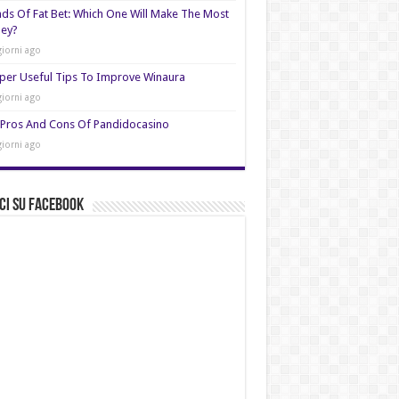
nds Of Fat Bet: Which One Will Make The Most
ey?
giorni ago
per Useful Tips To Improve Winaura
giorni ago
Pros And Cons Of Pandidocasino
giorni ago
ci su Facebook