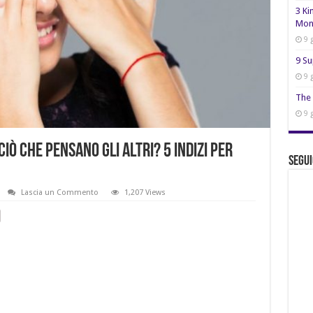
3 Ki
Mon
9 
9 Su
9 
The 
9 
ò che pensano gli altri? 5 indizi per
Segui
Lascia un Commento
1,207 Views