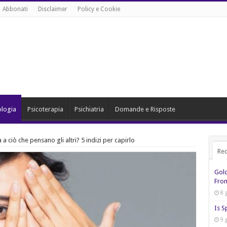
Abbonati
Disclaimer
Policy e Cookie
ologia
Psicoterapia
Psichiatria
Domande e Risposte
ciò che pensano gli altri? 5 indizi per capirlo
Rec
Gol
From
8 
Is S
9 