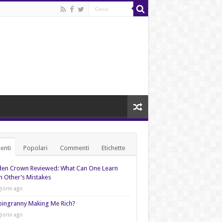
enti
Popolari
Commenti
Etichette
den Crown Reviewed: What Can One Learn
 Other’s Mistakes
giorni ago
pingranny Making Me Rich?
giorni ago