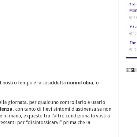
3 Ki
Mon
9 
9 Su
10
The 
10
Segui
l nostro tempo è la cosiddetta
nomofobia,
o
ella giornata, per qualcuno controllarlo e usarlo
ndenza,
con tanto di lievi sintomi d’astinenza se non
re in mano, e questo tra l’altro condiziona la vostra
essanti per “disintossicarvi” prima che la