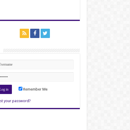
n
Remember Me
st your password?