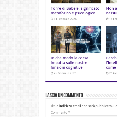
Torre di Babele: significato
Non a
metaforico e psicologico
nessu
14 Febbraio 2026
13 Fe
In che modo la corsa
Perch
impatta sulle nostre
l’inte
funzioni cognitive
come 
26 Gennaio 2026
26 Ge
Lascia un commento
Il tuo indirizzo email non sarà pubblicato.
I 
Commento
*