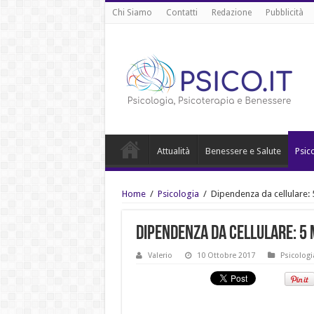
Chi Siamo
Contatti
Redazione
Pubblicità
Attualità
Benessere e Salute
Psic
Home
/
Psicologia
/
Dipendenza da cellulare: 
Dipendenza da cellulare: 5 
Valerio
10 Ottobre 2017
Psicologi