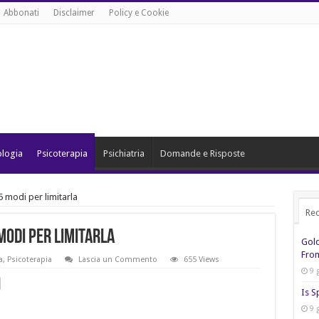
Abbonati
Disclaimer
Policy e Cookie
ologia
Psicoterapia
Psichiatria
Domande e Risposte
5 modi per limitarla
Rec
modi per limitarla
Gol
From
a
,
Psicoterapia
Lascia un Commento
655 Views
9 
Is S
9 