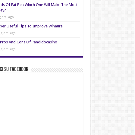
nds Of Fat Bet: Which One Will Make The Most
ey?
giorni ago
per Useful Tips To Improve Winaura
 giorni ago
Pros And Cons Of Pandidocasino
 giorni ago
ci su Facebook