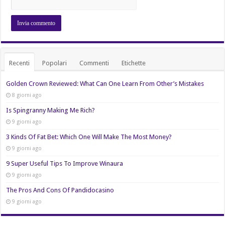
Recenti
Popolari
Commenti
Etichette
Golden Crown Reviewed: What Can One Learn From Other’s Mistakes
8 giorni ago
Is Spingranny Making Me Rich?
9 giorni ago
3 Kinds Of Fat Bet: Which One Will Make The Most Money?
9 giorni ago
9 Super Useful Tips To Improve Winaura
9 giorni ago
The Pros And Cons Of Pandidocasino
9 giorni ago