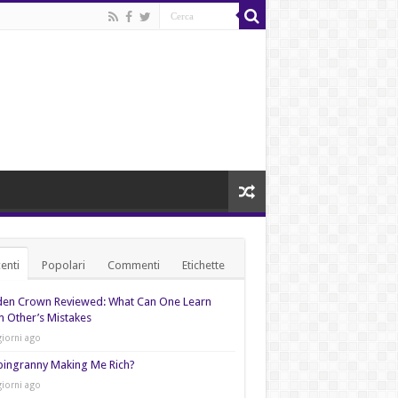
enti
Popolari
Commenti
Etichette
den Crown Reviewed: What Can One Learn
 Other’s Mistakes
giorni ago
pingranny Making Me Rich?
giorni ago