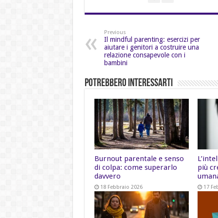
Previous
Il mindful parenting: esercizi per
aiutare i genitori a costruire una
relazione consapevole con i
bambini
Potrebbero Interessarti
Burnout parentale e senso
L’inte
di colpa: come superarlo
più cr
davvero
uman
18 Febbraio 2026
17 Fe