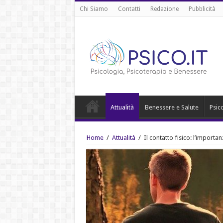
Chi Siamo
Contatti
Redazione
Pubblicità
Attualità
Benessere e Salute
Psic
Home
/
Attualità
/
Il contatto fisico: l’import