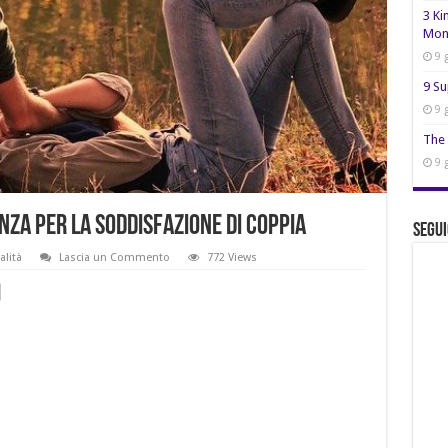
3 Ki
Mon
9 
9 Su
9 
The 
9 
anza per la soddisfazione di coppia
Segui
alità
Lascia un Commento
772 Views