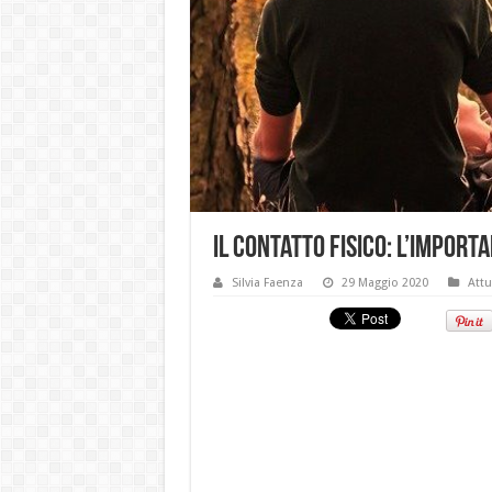
Il contatto fisico: l’import
Silvia Faenza
29 Maggio 2020
Attu