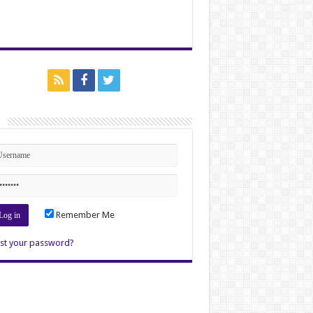
n
Remember Me
st your password?