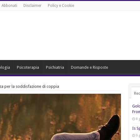
Abbonati
Disclaimer
Policy e Cookie
ologia
Psicoterapia
Psichiatria
Domande e Risposte
anza per la soddisfazione di coppia
Rec
Gol
From
8 
Is S
9 