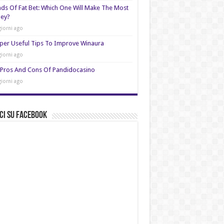
nds Of Fat Bet: Which One Will Make The Most
ey?
giorni ago
per Useful Tips To Improve Winaura
giorni ago
Pros And Cons Of Pandidocasino
giorni ago
ci su Facebook