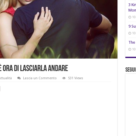
3 Ki
Mon
10
9 Su
10
The 
10
È ora di lasciarla andare
Segui
ttualità
Lascia un Commento
531 Views