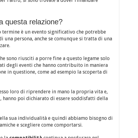
er l’altro, si sono trovate a dover rimandare
da questa relazione?
 termine è un evento significativo che potrebbe
di una persona, anche se comunque si tratta di una
zare.
he sono riusciti a porre fine a questo legame solo
ati degli eventi che hanno contribuito in maniera
sione in questione, come ad esempio la scoperta di
so loro di riprendere in mano la propria vita e,
, hanno poi dichiarato di essere soddisfatti della
ella sua individualità e quindi abbiamo bisogno di
namiche e scegliere come comportarsi.
se la
compatibilità
continua a perdurare nel