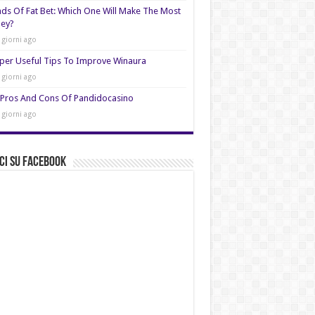
nds Of Fat Bet: Which One Will Make The Most
ey?
 giorni ago
per Useful Tips To Improve Winaura
 giorni ago
Pros And Cons Of Pandidocasino
 giorni ago
ci su Facebook