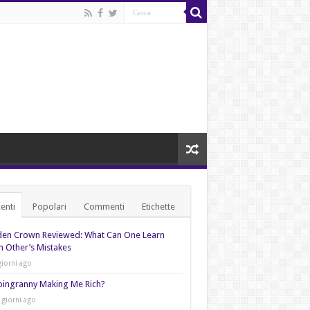
enti
Popolari
Commenti
Etichette
den Crown Reviewed: What Can One Learn
 Other’s Mistakes
giorni ago
pingranny Making Me Rich?
 giorni ago