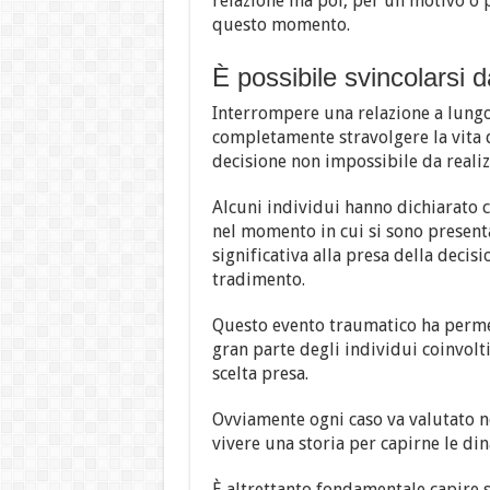
relazione ma poi, per un motivo o p
questo momento.
È possibile svincolarsi 
Interrompere una relazione a lungo
completamente stravolgere la vita 
decisione non impossibile da realiz
Alcuni individui hanno dichiarato c
nel momento in cui si sono present
significativa alla presa della deci
tradimento.
Questo evento traumatico ha permes
gran parte degli individui coinvolti
scelta presa.
Ovviamente ogni caso va valutato n
vivere una storia per capirne le di
È altrettanto fondamentale capire 