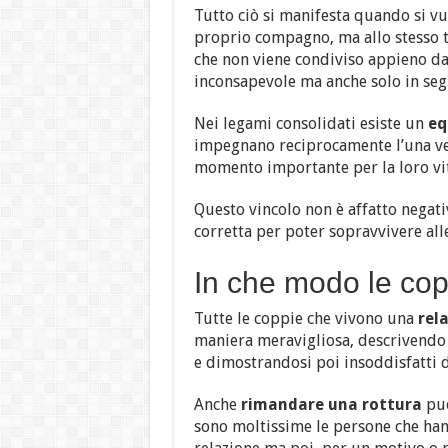
Tutto ciò si manifesta quando si v
proprio compagno, ma allo stesso te
che non viene condiviso appieno da
inconsapevole ma anche solo in segu
Nei legami consolidati esiste un
eq
impegnano reciprocamente l’una ver
momento importante per la loro vit
Questo vincolo non è affatto negat
corretta per poter sopravvivere alle
In che modo le co
Tutte le coppie che vivono una
rel
maniera meravigliosa, descrivendo 
e dimostrandosi poi insoddisfatti 
Anche
rimandare
una
rottura
può
sono moltissime le persone che han