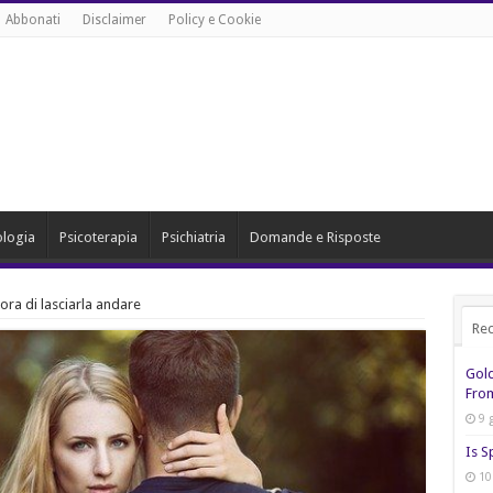
Abbonati
Disclaimer
Policy e Cookie
ologia
Psicoterapia
Psichiatria
Domande e Risposte
 ora di lasciarla andare
Rec
Gol
From
9 
Is S
10