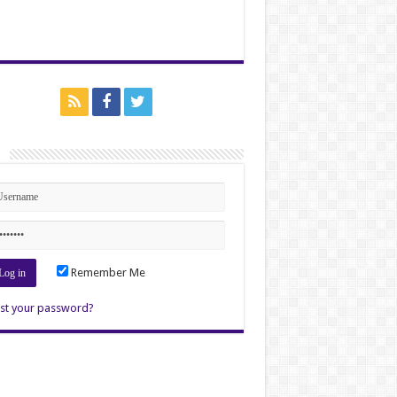
n
Remember Me
st your password?