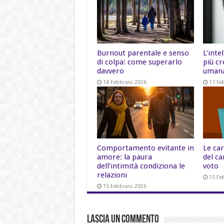
Burnout parentale e senso
L’inte
di colpa: come superarlo
più cr
davvero
uman
18 Febbraio 2026
17 Fe
Comportamento evitante in
Le car
amore: la paura
del ca
dell’intimità condiziona le
voto
relazioni
15 Fe
15 Febbraio 2026
Lascia un commento