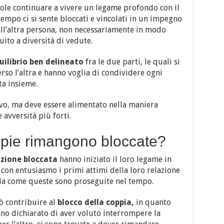
uole continuare a vivere un legame profondo con il
mpo ci si sente bloccati e vincolati in un impegno
ll’altra persona, non necessariamente in modo
ito a diversità di vedute.
uilibrio ben delineato
fra le due parti, le quali si
so l’altra e hanno voglia di condividere ogni
a insieme.
ivo, ma deve essere alimentato nella maniera
 avversità più forti.
ppie rimangono bloccate?
azione bloccata
hanno iniziato il loro legame in
con entusiasmo i primi attimi della loro relazione
da come queste sono proseguite nel tempo.
 contribuire al
blocco
della
coppia,
in quanto
no dichiarato di aver voluto interrompere la