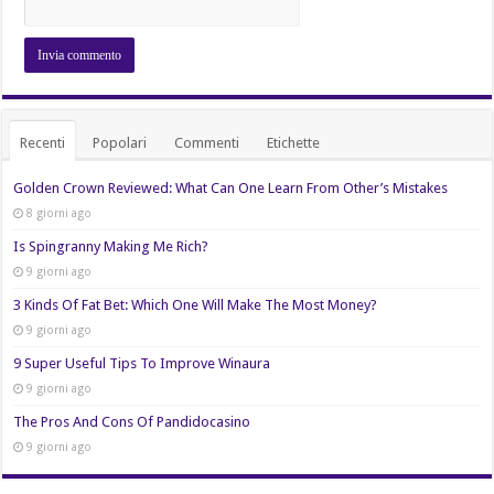
Recenti
Popolari
Commenti
Etichette
Golden Crown Reviewed: What Can One Learn From Other’s Mistakes
8 giorni ago
Is Spingranny Making Me Rich?
9 giorni ago
3 Kinds Of Fat Bet: Which One Will Make The Most Money?
9 giorni ago
9 Super Useful Tips To Improve Winaura
9 giorni ago
The Pros And Cons Of Pandidocasino
9 giorni ago