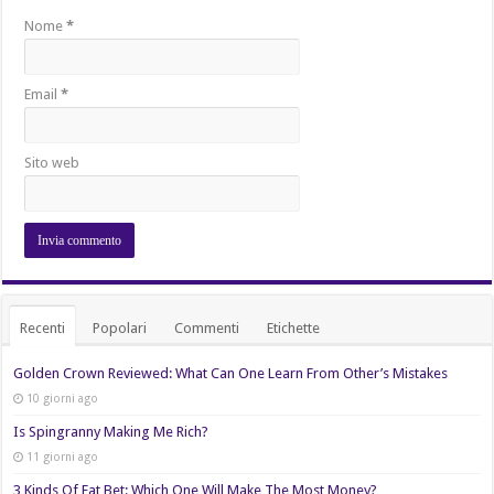
Nome
*
Email
*
Sito web
Recenti
Popolari
Commenti
Etichette
Golden Crown Reviewed: What Can One Learn From Other’s Mistakes
10 giorni ago
Is Spingranny Making Me Rich?
11 giorni ago
3 Kinds Of Fat Bet: Which One Will Make The Most Money?