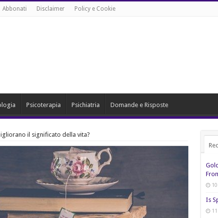
Abbonati
Disclaimer
Policy e Cookie
ologia
Psicoterapia
Psichiatria
Domande e Risposte
igliorano il significato della vita?
Rec
Gol
From
10
Is S
11