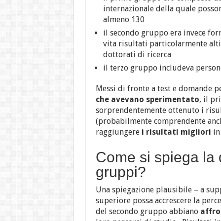
internazionale della quale posso
almeno 130
il secondo gruppo era invece for
vita risultati particolarmente alt
dottorati di ricerca
il terzo gruppo includeva person
Messi di fronte a test e domande p
che avevano sperimentato
, il p
sorprendentemente ottenuto i risult
(probabilmente comprendente anche
raggiungere
i risultati migliori
in
Come si spiega la d
gruppi?
Una spiegazione plausibile – a suppo
superiore possa accrescere la perce
del secondo gruppo abbiano
affro