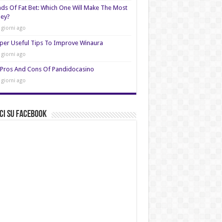
nds Of Fat Bet: Which One Will Make The Most
ey?
 giorni ago
per Useful Tips To Improve Winaura
 giorni ago
Pros And Cons Of Pandidocasino
 giorni ago
ci su Facebook