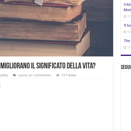
3 Ki
Mon
11
9 Su
11
The 
11
 migliorano il significato della vita?
Segui
ualità
Lascia un Commento
217 Views