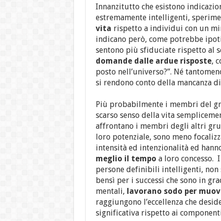
Innanzitutto che esistono indicazio
estremamente intelligenti, sperim
vita
rispetto a individui con un mi
indicano però, come potrebbe ipotiz
sentono più sfiduciate rispetto al 
domande dalle ardue risposte
, 
posto nell’universo?”. Né tantomeno 
si rendono conto della mancanza di 
Più probabilmente i membri del g
scarso senso della vita sempliceme
affrontano i membri degli altri gru
loro potenziale, sono meno focalizza
intensità ed intenzionalità ed han
meglio il tempo
a loro concesso.
persone definibili intelligenti, no
bensì per i successi che sono in gra
mentali,
lavorano sodo per muover
raggiungono l’eccellenza che desid
significativa rispetto ai componenti