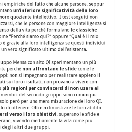
ni empiriche del fatto che alcune persone, seppur
entano
un’inferiore significatività della loro
nore quoziente intellettivo.
I test eseguiti non
zarsi, che le persone con maggiore intelligenza si
senso della vita perché formulano
le classiche
come “Perché siamo qui?” oppure “Qual è il mio
è grazie alla loro intelligenza se questi individui
un vero significato ultimo dell’esistenza.
ruppo Mensa con alto QI sperimentano un più
nte perché
non affrontano le sfide
come le
ppi: non si impegnano per realizzare appieno il
ti sui loro risultati, non provano a vivere con
no
più ragioni per convincersi di non usare al
I membri del secondo gruppo sono comunque
n solo però per una mera misurazione del loro QI,
do di ottenere. Oltre a dimostrare le loro abilità
si verso i loro obiettivi
, superano le sfide e
erano, vivendo mediamente la vita come più
 degli altri due gruppi.