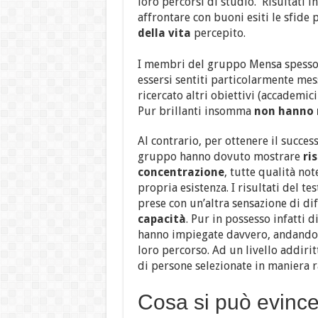
loro percorsi di studio. Risultati 
affrontare con buoni esiti le sfide
della vita
percepito.
I membri del gruppo Mensa spesso no
essersi sentiti particolarmente me
ricercato altri obiettivi (accademi
Pur brillanti insomma
non hanno r
Al contrario, per ottenere il succe
gruppo hanno dovuto mostrare
ri
concentrazione
, tutte qualità not
propria esistenza.
I risultati del t
prese con un’altra sensazione di dif
capacità
. Pur in possesso infatti d
hanno impiegate davvero, andando ad
loro percorso. Ad un livello addiri
di persone selezionate in maniera 
Cosa si può evinc