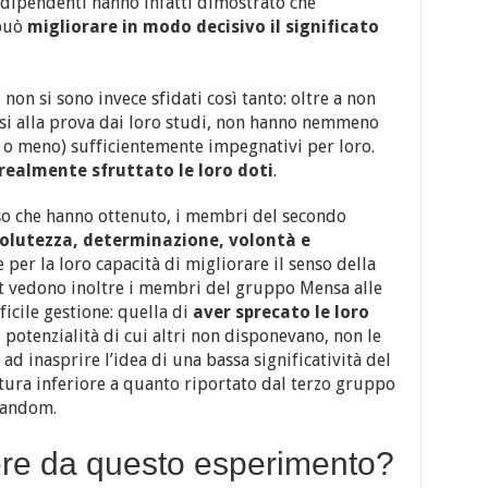
indipendenti hanno infatti dimostrato che
 può
migliorare in modo decisivo il significato
n si sono invece sfidati così tanto: oltre a non
ssi alla prova dai loro studi, non hanno nemmeno
ci o meno) sufficientemente impegnativi per loro.
ealmente sfruttato le loro doti
.
sso che hanno ottenuto, i membri del secondo
solutezza, determinazione, volontà e
e per la loro capacità di migliorare il senso della
est vedono inoltre i membri del gruppo Mensa alle
ficile gestione: quella di
aver sprecato le loro
i potenzialità di cui altri non disponevano, non le
 inasprire l’idea di una bassa significatività del
ttura inferiore a quanto riportato dal terzo gruppo
random.
ere da questo esperimento?