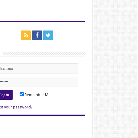
n
Remember Me
st your password?