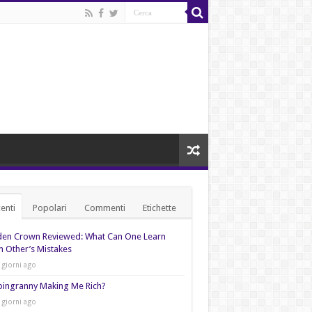
enti
Popolari
Commenti
Etichette
den Crown Reviewed: What Can One Learn
 Other’s Mistakes
 giorni ago
pingranny Making Me Rich?
 giorni ago