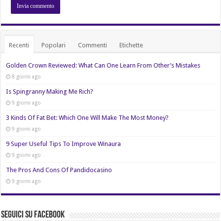
Recenti
Popolari
Commenti
Etichette
Golden Crown Reviewed: What Can One Learn From Other’s Mistakes
8 giorni ago
Is Spingranny Making Me Rich?
9 giorni ago
3 Kinds Of Fat Bet: Which One Will Make The Most Money?
9 giorni ago
9 Super Useful Tips To Improve Winaura
9 giorni ago
The Pros And Cons Of Pandidocasino
9 giorni ago
Seguici su Facebook