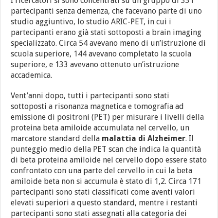
I ricercatori si sono concentrati su un gruppo di 331
partecipanti senza demenza, che facevano parte di uno
studio aggiuntivo, lo studio ARIC-PET, in cui i
partecipanti erano già stati sottoposti a brain imaging
specializzato. Circa 54 avevano meno di un’istruzione di
scuola superiore, 144 avevano completato la scuola
superiore, e 133 avevano ottenuto un’istruzione
accademica.
Vent’anni dopo, tutti i partecipanti sono stati
sottoposti a risonanza magnetica e tomografia ad
emissione di positroni (PET) per misurare i livelli della
proteina beta amiloide accumulata nel cervello, un
marcatore standard della
malattia di Alzheimer
. Il
punteggio medio della PET scan che indica la quantità
di beta proteina amiloide nel cervello dopo essere stato
confrontato con una parte del cervello in cui la beta
amiloide beta non si accumula è stato di 1,2. Circa 171
partecipanti sono stati classificati come aventi valori
elevati superiori a questo standard, mentre i restanti
partecipanti sono stati assegnati alla categoria dei