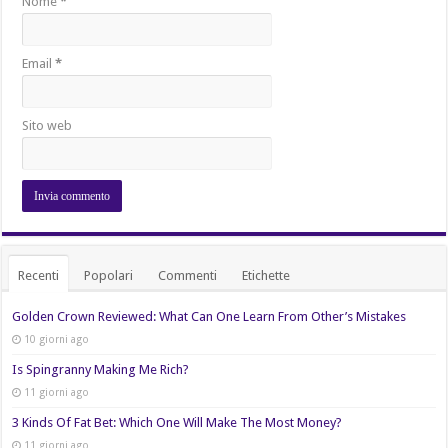
Nome
*
Email
*
Sito web
Recenti
Popolari
Commenti
Etichette
Golden Crown Reviewed: What Can One Learn From Other’s Mistakes
10 giorni ago
Is Spingranny Making Me Rich?
11 giorni ago
3 Kinds Of Fat Bet: Which One Will Make The Most Money?
11 giorni ago