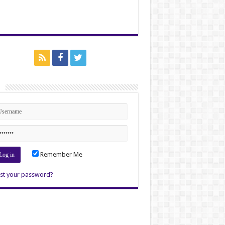
n
Remember Me
st your password?