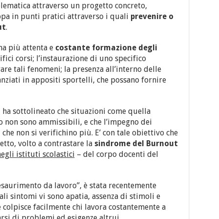
blematica attraverso un progetto concreto,
pa in punti pratici attraverso i quali
prevenire o
ut
.
na più attenta e
costante formazione degli
fici corsi; l’instaurazione di uno specifico
re tali fenomeni; la presenza all’interno delle
anziati in appositi sportelli, che possano fornire
, ha sottolineato che situazioni come quella
o non sono ammissibili, e che l’impegno dei
ì che non si verifichino più. E’ con tale obiettivo che
etto, volto a contrastare la
sindrome del Burnout
gli istituti scolastici
– del corpo docenti del
saurimento da lavoro”, è stata recentemente
ali sintomi vi sono apatia, assenza di stimoli e
 colpisce facilmente chi lavora costantemente a
arsi di problemi ed esigenze altrui.