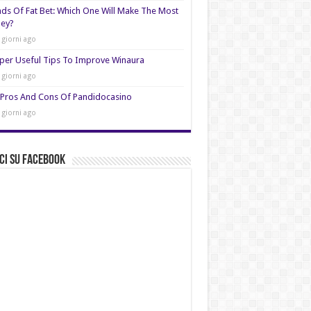
nds Of Fat Bet: Which One Will Make The Most
ey?
 giorni ago
per Useful Tips To Improve Winaura
 giorni ago
Pros And Cons Of Pandidocasino
 giorni ago
ci su Facebook