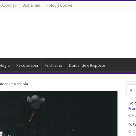
Abbonati
Disclaimer
Policy e Cookie
ologia
Psicoterapia
Psichiatria
Domande e Risposte
to in una scuola
Rec
Gol
From
9 
Is S
10