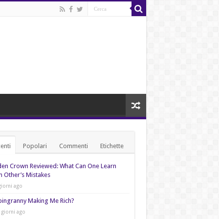
enti
Popolari
Commenti
Etichette
den Crown Reviewed: What Can One Learn
 Other’s Mistakes
giorni ago
pingranny Making Me Rich?
 giorni ago