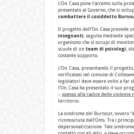
L’On. Casa pone l’accento sulla pro
presentato al Governo, che si svilup
combattere il cosiddetto Burno
Il progetto dell’On. Casa prevede u
insegnanti
, seguita mediante speci
organismo che si occupi di monitora
scuole di un
team di psicologi
, st
costante supporto.
L’On. Casa, presentando il progetto
verificatasi nel comune di Collesan
legislatori deve essere volto a far s
l’On. Casa ha presentato il suo prog
–
spesso alla radice delle violenze ne
territorio.
La sindrome del Burnout, ovvero “e
riconosciuta dall’Oms. Tra i princip
depersonalizzazione. Tale sindrome
contatto con gli altri, e deve occup