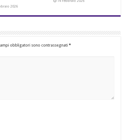
14 Febbraio 2026
bbraio 2026
campi obbligatori sono contrassegnati
*