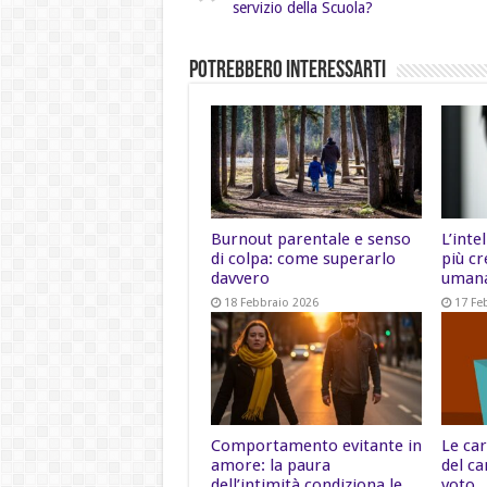
servizio della Scuola?
Potrebbero Interessarti
Burnout parentale e senso
L’inte
di colpa: come superarlo
più cr
davvero
uman
18 Febbraio 2026
17 Fe
Comportamento evitante in
Le car
amore: la paura
del ca
dell’intimità condiziona le
voto