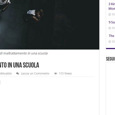
3 Ki
Mon
10
9 Su
10
The 
10
i maltrattamento in una scuola
Segui
to in una scuola
Attualità
Lascia un Commento
113 Views