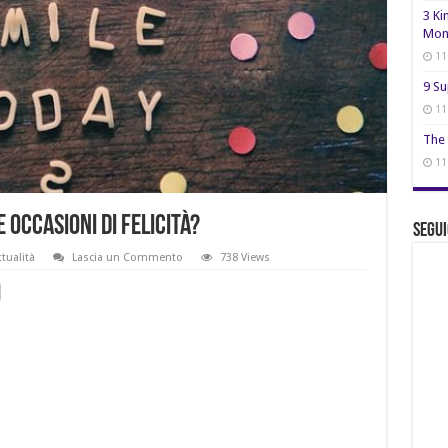
3 Ki
Mon
11
9 Su
11
The 
11
 occasioni di felicità?
Segui
ttualità
Lascia un Commento
738 Views