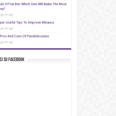
nds Of Fat Bet: Which One Will Make The Most
ey?
 giorni ago
per Useful Tips To Improve Winaura
 giorni ago
Pros And Cons Of Pandidocasino
 giorni ago
ci su Facebook