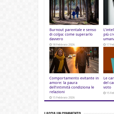
Burnout parentale e senso
L’inte
di colpa: come superarlo
più cr
davvero
uman
18 Febbraio 2026
17 Fe
Comportamento evitante in
Le car
amore: la paura
del ca
dell’intimità condiziona le
voto
relazioni
15 Fe
15 Febbraio 2026