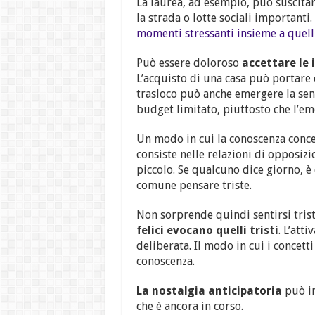
La laurea, ad esempio, può suscitare
la strada o lotte sociali importanti
momenti stressanti insieme a quelli
Può essere doloroso
accettare le 
L’acquisto di una casa può portare 
trasloco può anche emergere la sens
budget limitato, piuttosto che l’em
Un modo in cui la conoscenza conce
consiste nelle relazioni di opposiz
piccolo. Se qualcuno dice giorno, è
comune pensare triste.
Non sorprende quindi sentirsi tris
felici evocano quelli tristi
. L’att
deliberata. Il modo in cui i concett
conoscenza.
La nostalgia anticipatoria
può in
che è ancora in corso.