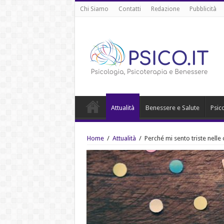
Chi Siamo
Contatti
Redazione
Pubblicità
Attualità
Benessere e Salute
Psic
Home
/
Attualità
/
Perché mi sento triste nelle o