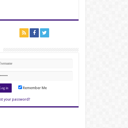
n
Remember Me
st your password?