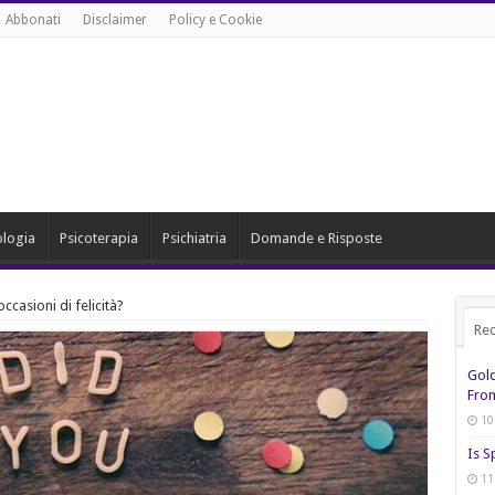
Abbonati
Disclaimer
Policy e Cookie
ologia
Psicoterapia
Psichiatria
Domande e Risposte
ccasioni di felicità?
Rec
Gol
From
10
Is S
11