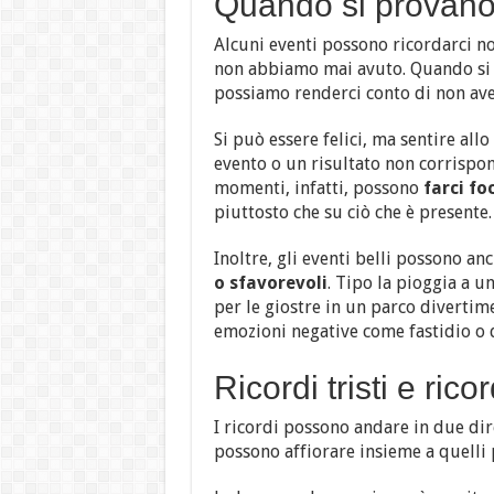
Quando si provano 
Alcuni eventi possono ricordarci n
non abbiamo mai avuto. Quando si ce
possiamo renderci conto di non aver
Si può essere felici, ma sentire al
evento o un risultato non corrispon
momenti, infatti, possono
farci fo
piuttosto che su ciò che è presente.
Inoltre, gli eventi belli possono an
o sfavorevoli
. Tipo la pioggia a un
per le giostre in un parco divertim
emozioni negative come fastidio o 
Ricordi tristi e ricord
I ricordi possono andare in due di
possono affiorare insieme a quelli 