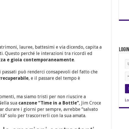
trimoni, lauree, battesimi e via dicendo, capita a
Logi
ti. Questo perché le interazioni tra ricordi ed
zza e gioia contemporaneamente
.
i passati può renderci consapevoli del fatto che
rrecuperabile
, e il passare del tempo è
momenti, ma siamo tristi per non riuscire a
Lo
Nella sua
canzone “Time in a Bottle”
, Jim Croce
 far durare i giorni per sempre, avrebbe “salvato
ità” solo per trascorrerli con la sua amata.