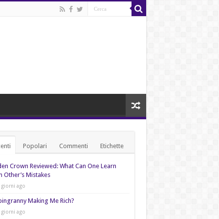
enti
Popolari
Commenti
Etichette
den Crown Reviewed: What Can One Learn
 Other’s Mistakes
 giorni ago
pingranny Making Me Rich?
 giorni ago