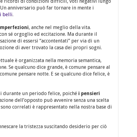
 ricordi di condizioni difficili, voti negativi lungo
. Un anniversario può far tornare in mente i
 belli
.
imperfezioni
, anche nel meglio della vita.
con sé orgoglio ed eccitazione. Ma durante il
azione di essersi “accontentati” per via di un
ozione di aver trovato la casa dei propri sogni.
ttuale è organizzata nella memoria semantica,
ione. Se qualcuno dice grande, è comune pensare al
 comune pensare notte. E se qualcuno dice felice, è
ti durante un periodo felice, poiché
i pensieri
ivazione dell’opposto può avvenire senza una scelta
i sono correlati è rappresentato nella nostra base di
nescare la tristezza suscitando desiderio per ciò