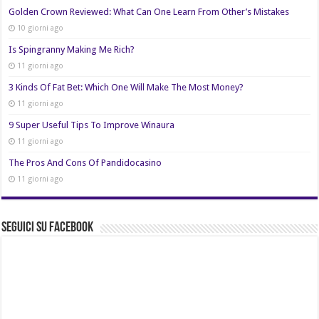
Golden Crown Reviewed: What Can One Learn From Other’s Mistakes
10 giorni ago
Is Spingranny Making Me Rich?
11 giorni ago
3 Kinds Of Fat Bet: Which One Will Make The Most Money?
11 giorni ago
9 Super Useful Tips To Improve Winaura
11 giorni ago
The Pros And Cons Of Pandidocasino
11 giorni ago
Seguici su Facebook